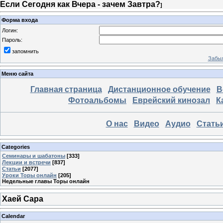
Если Сегодня как Вчера - зачем Завтра?
]
Форма входа
Логин:
Пароль:
запомнить
Забыл
Меню сайта
Главная страница
Дистанционное обучение
В
Фотоальбомы
Еврейский кинозал
К
О нас
Видео
Аудио
Стать
Categories
Семинары и шабатоны
[333]
Лекции и встречи
[837]
Статьи
[2077]
Уроки Торы онлайн
[205]
Недельные главы Торы онлайн
Хаей Сара
Calendar