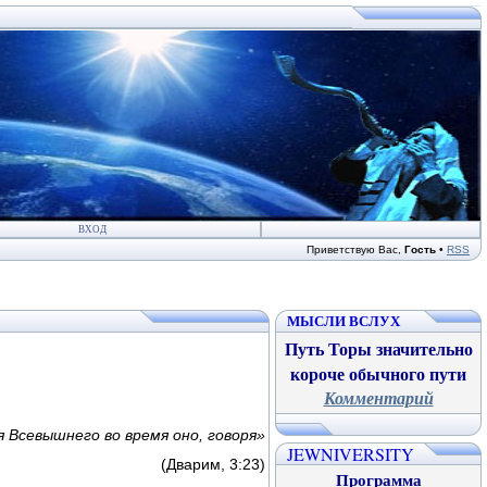
ВХОД
Приветствую Вас
,
Гость
•
RSS
МЫСЛИ ВСЛУХ
Путь Торы значительно
короче обычного пути
Комментарий
я Всевышнего во время оно, говоря»
JEWNIVERSITY
(Дварим, 3:23)
Программа