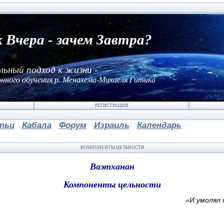
к Вчера - зачем Завтра?
льный подход к жизни -
нного обучения р. Менахема-Михаеля Гитика
РЕГИСТРАЦИЯ
тьи
Кабала
Форум
Израиль
Календарь
КОМПОНЕНТЫ ЦЕЛЬНОСТИ
Ваэтханан
Компоненты цельности
«И умолял 