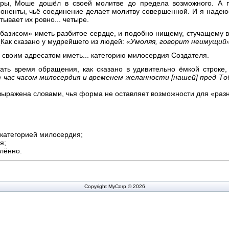
оры, Моше дошёл в своей молитве до предела возможного. А п
оненты, чьё соединение делает молитву совершенной. И я надеюсь
ывает их ровно... четыре.
базисом» иметь разбитое сердце, и подобно нищему, стучащему в
Как сказано у мудрейшего из людей:
«Умоляя, говорит неимущий»
своим адресатом иметь... категорию милосердия Создателя.
рать время обращения, как сказано в удивительно ёмкой строке
 час часом милосердия и временем желанности [нашей] пред То
выражена словами, чья форма не оставляет возможности для «разн
 категорией милосердия;
я;
елённо.
Copyright MyCorp © 2026