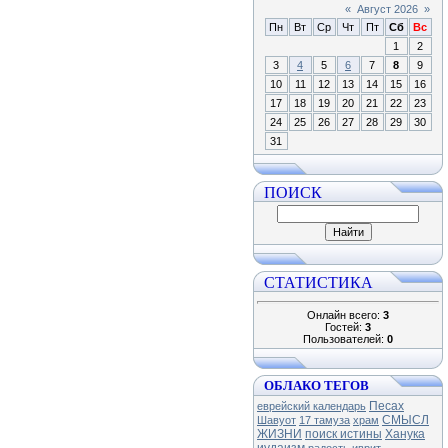
«
Август 2026
»
Пн
Вт
Ср
Чт
Пт
Сб
Вс
1
2
3
4
5
6
7
8
9
10
11
12
13
14
15
16
17
18
19
20
21
22
23
24
25
26
27
28
29
30
31
ПОИСК
СТАТИСТИКА
Онлайн всего:
3
Гостей:
3
Пользователей:
0
ОБЛАКО ТЕГОВ
Песах
еврейский календарь
СМЫСЛ
Шавуот
17 тамуза
храм
ЖИЗНИ
поиск истины
Ханука