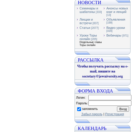
НОВОСТИ
Семинары и
Анонсы новых
шабатоны
книг и лекций
[333]
[13]
Лекции и
Объявления
встречи
[199]
[837]
Статьи
Видео уроки
[2077]
[416]
Уроки Торы
Вебинары
[971]
онлайн
[205]
Недельные главы
Торы онлайн
РАССЫЛКА
Чтобы получать рассылку на e-
mail, пишите на
secretary@jewniversity.org
ФОРМА ВХОДА
Логин:
Пароль:
запомнить
Забыл пароль
|
Регистрация
КАЛЕНДАРЬ