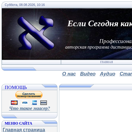
Суббота, 08.08.2026, 10:16
Если Сегодня ка
Профессиона
авторская программа дистанцио
ГЛАВНАЯ
О нас
Видео
Аудио
Ста
ПОМОЩЬ
Что такое маасер?
МЕНЮ САЙТА
Главная страница