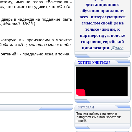
отому, именно глава «Ва-этханан»
дистанционного
, что никого не удивит, что «Ор ґа-
обучения приглашает
всех, интересующихся
 дверь в надежде на подаяние, быть
смыслом своей (и не
, Мишлей, 18:23.)
только) жизни, к
партнерству, в поиске
, которую мы произносим в молитве
сокровищ еврейской
бой»
или
«А я, молитва моя к тебе,
цивилизации.
Далее
очтений» - предельно ясна и точна.
ХОТИТЕ УЧИТЬСЯ?
INSTAGRAM
Подписывайтесь на меня в
Instagram! Имя пользователя:
mmgitik