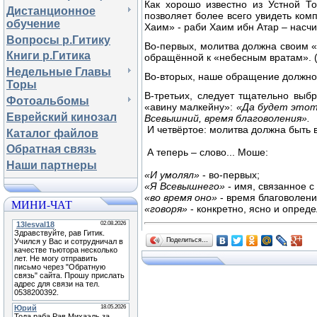
Как хорошо известно из Устной Т
Дистанционное
позволяет более всего увидеть комп
обучение
Хаим» - раби Хаим ибн Атар – насчит
Вопросы р.Гитику
Во-первых, молитва должна своим «
Книги р.Гитика
обращённой к «небесным вратам». (
Недельные Главы
Во-вторых, наше обращение должно 
Торы
В-третьих, следует тщательно выб
Фотоальбомы
«авину малкейну»:
«Да будет этот
Еврейский кинозал
Всевышний, время благоволения».
И четвёртое: молитва должна быть 
Каталог файлов
Обратная связь
А теперь – слово... Моше:
Наши партнеры
«И умолял»
- во-первых;
«Я Всевышнего»
- имя, связанное с
«во время оно»
- время благоволени
МИНИ-ЧАТ
«говоря»
- конкретно, ясно и опред
Поделиться…