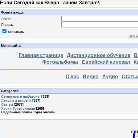
Если Сегодня как Вчера - зачем Завтра?
]
Форма входа
Логин:
Пароль:
запомнить
Забыл
Меню сайта
Главная страница
Дистанционное обучение
В
Фотоальбомы
Еврейский кинозал
К
О нас
Видео
Аудио
Стать
Categories
Семинары и шабатоны
[333]
Лекции и встречи
[837]
Статьи
[2077]
Уроки Торы онлайн
[205]
Недельные главы Торы онлайн
Т