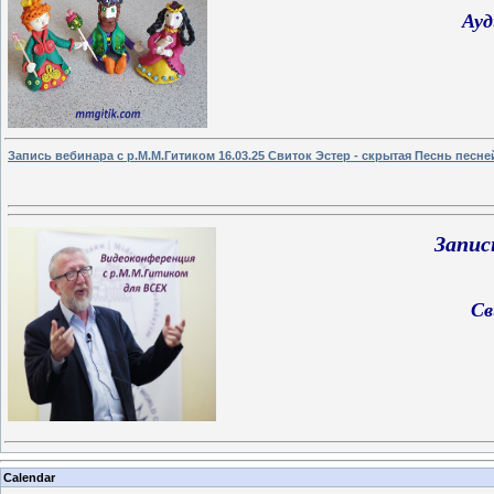
Ауд
Запись вебинара с р.М.М.Гитиком 16.03.25 Свиток Эстер - скрытая Песнь песне
Запис
Св
Calendar