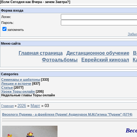
[
Если Сегодня как Вчера - зачем Завтра?
]
Форма входа
Логин:
Пароль:
запомнить
Забыл
Меню сайта
Главная страница
Дистанционное обучение
В
Фотоальбомы
Еврейский кинозал
К
Categories
Семинары и шабатоны
[333]
Лекции и встречи
[837]
Статьи
[2077]
Уроки Торы онлайн
[205]
Недельные главы Торы онлайн
2026
»
Март
»
03
Главная
»
Веселого Пурима - а фрейлехе Пурим! Аудиоурок М.М.Гитика "Пурим" (5774)
Вес