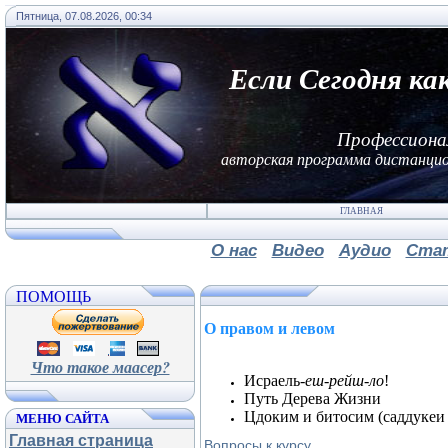
Пятница, 07.08.2026, 00:34
Если Сегодня ка
Профессиона
авторская программа дистанцио
ГЛАВНАЯ
О нас
Видео
Аудио
Ста
ПОМОЩЬ
О правом и левом
Что такое маасер?
Исраель-
еш-рейш-ло
!
Путь Дерева Жизни
МЕНЮ САЙТА
Цдоким и битосим (саддукеи 
Главная страница
Вопросы к курсу