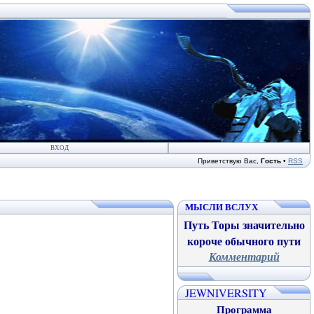
ВХОД
Приветствую Вас
,
Гость
•
RSS
МЫСЛИ ВСЛУХ
Путь Торы значительно
короче обычного пути
Комментарий
JEWNIVERSITY
Программа