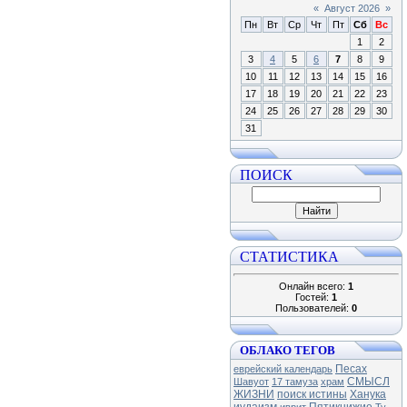
«
Август 2026
»
Пн
Вт
Ср
Чт
Пт
Сб
Вс
1
2
3
4
5
6
7
8
9
10
11
12
13
14
15
16
17
18
19
20
21
22
23
24
25
26
27
28
29
30
31
ПОИСК
СТАТИСТИКА
Онлайн всего:
1
Гостей:
1
Пользователей:
0
ОБЛАКО ТЕГОВ
Песах
еврейский календарь
СМЫСЛ
Шавуот
17 тамуза
храм
ЖИЗНИ
поиск истины
Ханука