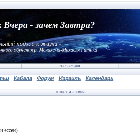
к Вчера - зачем Завтра?
льный подход к жизни -
нного обучения р. Менахема-Михаеля Гитика
РЕГИСТРАЦИЯ
тьи
Кабала
Форум
Израиль
Календарь
О ПРАВОМ И ЛЕВОМ
и ессеи)