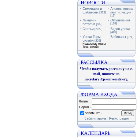
НОВОСТИ
Семинары и
Анонсы новых
шабатоны
книг и лекций
[333]
[13]
Лекции и
Объявления
встречи
[199]
[837]
Статьи
Видео уроки
[2077]
[416]
Уроки Торы
Вебинары
[971]
онлайн
[205]
Недельные главы
Торы онлайн
РАССЫЛКА
Чтобы получать рассылку на e-
mail, пишите на
secretary@jewniversity.org
ФОРМА ВХОДА
Логин:
Пароль:
запомнить
Забыл пароль
|
Регистрация
КАЛЕНДАРЬ