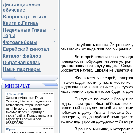
Дистанционное
обучение
Вопросы р.Гитику
Книги р.Гитика
Недельные Главы
Торы
Фотоальбомы
Пагубность совета Йитро нами 
Еврейский кинозал
отказались от чуда прямого общения 
Каталог файлов
Во второй половине восемнадц
праведность побуждает евреев устроит
Обратная связь
долгом поцеловать руку цадика. Среди 
Наши партнеры
бросается наутек. Евреям не удается ег
Жил в местечке еврей, содержа
– такой цадик гостит у нас в местечке
МИНИ-ЧАТ
задолжал нам фантастическую сумму 
наступления утра, и что же будет с до
Он тут же побежал к Ивану и п
отдаст свой долг. Иван оббежал всех
радостный вернулся домой и стал вме
побежал к дому Ивана. Пирушка была
проверить, но до глубокой ночи длило
только под утро он дождался – Иван ум
В раннем миньяне, к которому 