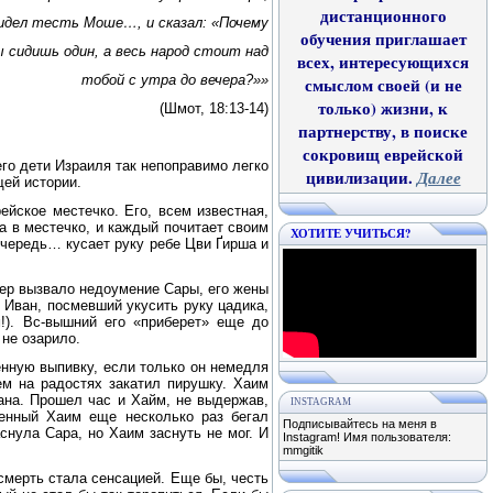
дистанционного
идел тесть Моше…, и сказал: «Почему
обучения приглашает
 сидишь один, а весь народ стоит над
всех, интересующихся
тобой с утра до вечера?»»
смыслом своей (и не
только) жизни, к
(Шмот, 18:13-14)
партнерству, в поиске
сокровищ еврейской
го дети Израиля так непоправимо легко
цивилизации.
Далее
ей истории.
йское местечко. Его, всем известная,
а в местечко, и каждый почитает своим
ХОТИТЕ УЧИТЬСЯ?
 очередь… кусает руку ребе Цви Ґирша и
чер вызвало недоумение Сары, его жены
? Иван, посмевший укусить руку цадика,
!). Вс-вышний его «приберет» еще до
 не озарило.
енную выпивку, если только он немедля
ем на радостях закатил пирушку. Хаим
ана. Прошел час и Хайм, не выдержав,
INSTAGRAM
оенный Хаим еще несколько раз бегал
Подписывайтесь на меня в
снула Сара, но Хаим заснуть не мог. И
Instagram! Имя пользователя:
mmgitik
смерть стала сенсацией. Еще бы, честь