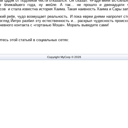
м цадик от подобной чести отказался. Он сказал: «Ради меня Вс-сильн
ие ближайшего года, ну
мейле.
А так… не прошло и двенадцати ч
сов
и стала известна история Хаима. Такая наивность Хаима и Сары за
ский ребе, чудо возмущает реальность. И пока евреи днями напролет ст
згляд Йитро разбил эту естественность и… раскрыл чудесность происх
невного контакта с «гортанью Моше». Мораль выведите сами!
тесь этой статьей в социальных сетях:
Copyright MyCorp © 2026