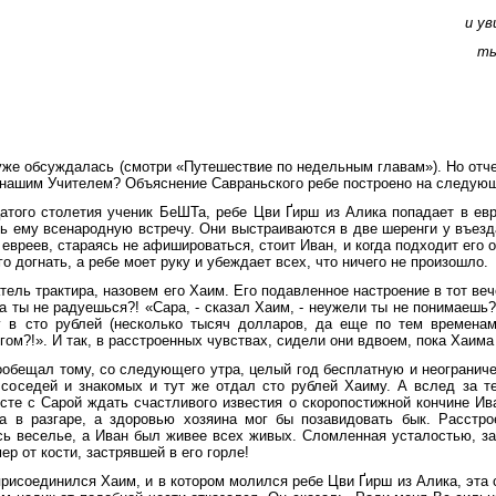
и ув
ты
уже обсуждалась (смотри «Путешествие по недельным главам»). Но отче
с нашим Учителем? Объяснение Савраньского ребе построено на следующ
атого столетия ученик БеШТа, ребе Цви Ґирш из Алика попадает в евре
ь ему всенародную встречу. Они выстраиваются в две шеренги у въезд
евреев, стараясь не афишироваться, стоит Иван, и когда подходит его
о догнать, а ребе моет руку и убеждает всех, что ничего не произошло.
тель трактира, назовем его Хаим. Его подавленное настроение в тот ве
, а ты не радуешься?! «Сара, - сказал Хаим, - неужели ты не понимаешь
в сто рублей (несколько тысяч долларов, да еще по тем временам
лгом?!». И так, в расстроенных чувствах, сидели они вдвоем, пока Хаима
ообещал тому, со следующего утра, целый год бесплатную и неогранич
 соседей и знакомых и тут же отдал сто рублей Хаиму. А вслед за т
сте с Сарой ждать счастливого известия о скоропостижной кончине Ив
 в разгаре, а здоровью хозяина мог бы позавидовать бык. Расстр
сь веселье, а Иван был живее всех живых. Сломленная усталостью, за
ер от кости, застрявшей в его горле!
присоединился Хаим, и в котором молился ребе Цви Ґирш из Алика, эта 