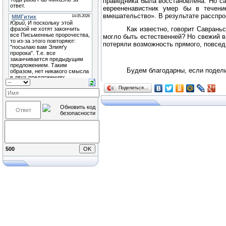
праведника была восстановлена. Но са
евреененавистник умер бы в течен
вмешательство». В результате расспро
Как известно, говорит Саврань
могло быть естественней? Но свежий в
потеряли возможность прямого, повсед
Будем благодарны, если подели
Поделиться…
500