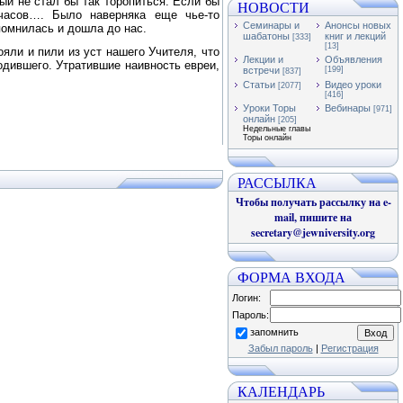
ый не стал бы так торопиться. Если бы
НОВОСТИ
асов…. Было наверняка еще чье-то
Семинары и
Анонсы новых
помнилась и дошла до нас.
шабатоны
книг и лекций
[333]
[13]
ояли и пили из уст нашего Учителя, что
Лекции и
Объявления
одившего. Утратившие наивность евреи,
встречи
[199]
[837]
Статьи
Видео уроки
[2077]
[416]
Уроки Торы
Вебинары
[971]
онлайн
[205]
Недельные главы
Торы онлайн
РАССЫЛКА
Чтобы получать рассылку на e-
mail, пишите на
secretary@jewniversity.org
ФОРМА ВХОДА
Логин:
Пароль:
запомнить
Забыл пароль
|
Регистрация
КАЛЕНДАРЬ