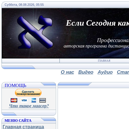
Суббота, 08.08.2026, 05:55
Если Сегодня ка
Профессиона
авторская программа дистанцио
ГЛАВНАЯ
О нас
Видео
Аудио
Ста
ПОМОЩЬ
Что такое маасер?
МЕНЮ САЙТА
Главная страница