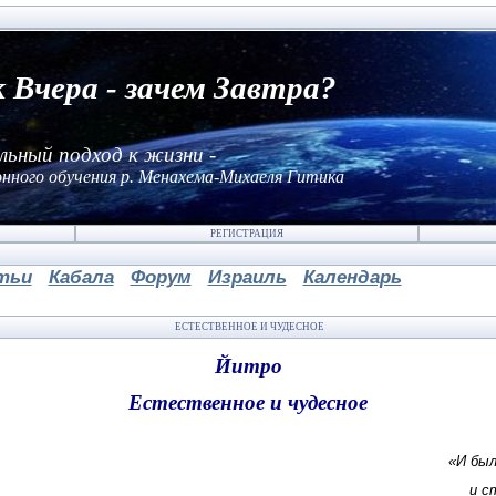
к Вчера - зачем Завтра?
льный подход к жизни -
нного обучения р. Менахема-Михаеля Гитика
РЕГИСТРАЦИЯ
тьи
Кабала
Форум
Израиль
Календарь
ЕСТЕСТВЕННОЕ И ЧУДЕСНОЕ
Йитро
Естественное и чудесное
«И был
и с