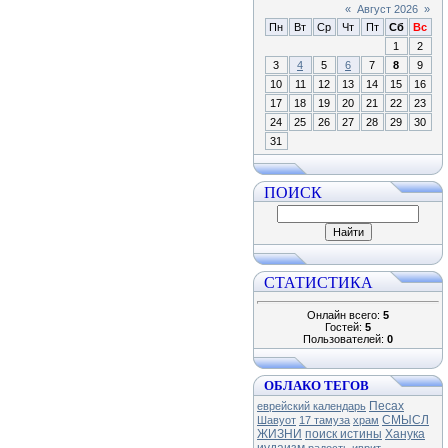
«
Август 2026
»
Пн
Вт
Ср
Чт
Пт
Сб
Вс
1
2
3
4
5
6
7
8
9
10
11
12
13
14
15
16
17
18
19
20
21
22
23
24
25
26
27
28
29
30
31
ПОИСК
СТАТИСТИКА
Онлайн всего:
5
Гостей:
5
Пользователей:
0
ОБЛАКО ТЕГОВ
Песах
еврейский календарь
СМЫСЛ
Шавуот
17 тамуза
храм
ЖИЗНИ
поиск истины
Ханука