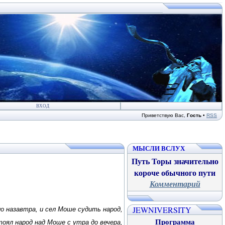
ВХОД
Приветствую Вас
,
Гость
•
RSS
МЫСЛИ ВСЛУХ
Путь Торы значительно
короче обычного пути
Комментарий
JEWNIVERSITY
о назавтра, и сел Моше судить народ,
Программа
тоял народ над Моше с утра до вечера,