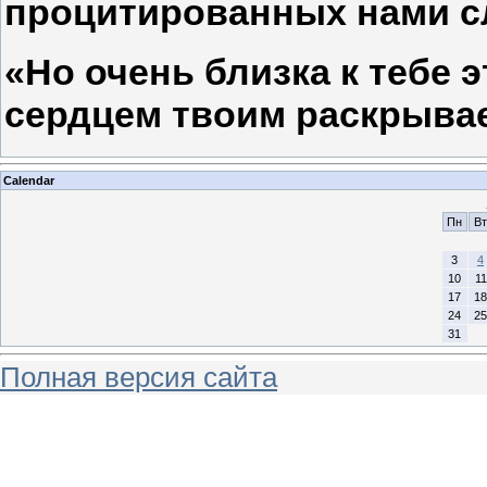
процитированных нами с
«Но очень близка к тебе э
сердцем твоим раскрывает
Calendar
Пн
Вт
3
4
10
11
17
18
24
25
31
Полная версия сайта