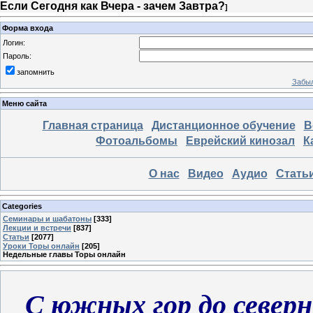
Если Сегодня как Вчера - зачем Завтра?
]
Форма входа
Логин:
Пароль:
запомнить
Забыл
Меню сайта
Главная страница
Дистанционное обучение
В
Фотоальбомы
Еврейский кинозал
К
О нас
Видео
Аудио
Стать
Categories
Семинары и шабатоны
[333]
Лекции и встречи
[837]
Статьи
[2077]
Уроки Торы онлайн
[205]
Недельные главы Торы онлайн
С южных гор до северны