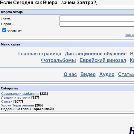
Если Сегодня как Вчера - зачем Завтра?
]
Форма входа
Логин:
Пароль:
запомнить
Забыл
Меню сайта
Главная страница
Дистанционное обучение
В
Фотоальбомы
Еврейский кинозал
К
О нас
Видео
Аудио
Стать
Categories
Семинары и шабатоны
[333]
Лекции и встречи
[837]
Статьи
[2077]
Уроки Торы онлайн
[205]
Недельные главы Торы онлайн