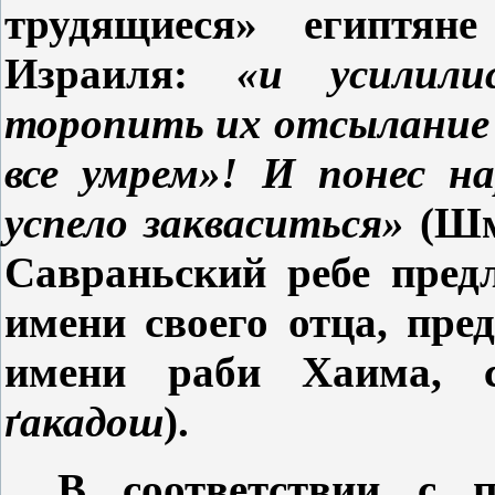
трудящиеся» египтян
Израиля:
«и усилили
торопить их отсылание 
все умрем»! И понес н
успело закваситься»
(Шм
Савраньский ребе предл
имени своего отца, пре
имени раби Хаима, 
ґ
акадош
).
В соответствии с 