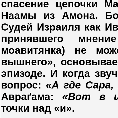
спасение цепочки М
Наамы из Амона. Бо
Судей Израиля как Ив
принявшего мнени
моавитянка) не мо
вышнего», основывае
эпизоде. И когда зву
вопрос:
«А где Сара,
Авра
ґ
ама:
«Вот в 
точки над «и».