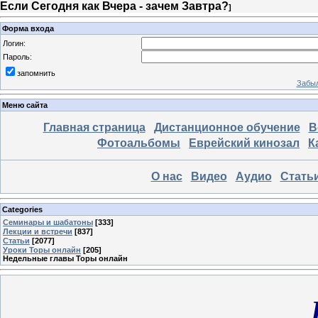
Если Сегодня как Вчера - зачем Завтра?
]
Форма входа
Логин:
Пароль:
запомнить
Забыл
Меню сайта
Главная страница
Дистанционное обучение
В
Фотоальбомы
Еврейский кинозал
К
О нас
Видео
Аудио
Стать
Categories
Семинары и шабатоны
[333]
Лекции и встречи
[837]
Статьи
[2077]
Уроки Торы онлайн
[205]
Недельные главы Торы онлайн