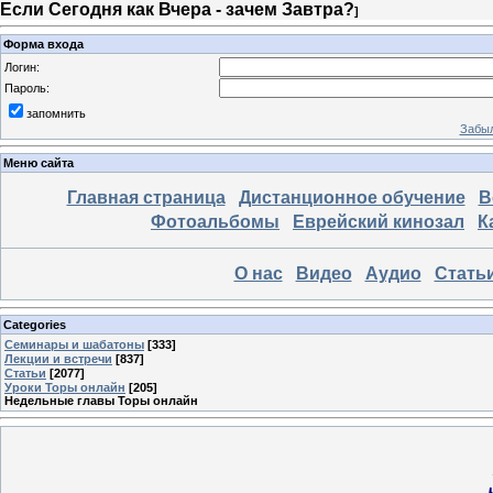
Если Сегодня как Вчера - зачем Завтра?
]
Форма входа
Логин:
Пароль:
запомнить
Забыл
Меню сайта
Главная страница
Дистанционное обучение
В
Фотоальбомы
Еврейский кинозал
К
О нас
Видео
Аудио
Стать
Categories
Семинары и шабатоны
[333]
Лекции и встречи
[837]
Статьи
[2077]
Уроки Торы онлайн
[205]
Недельные главы Торы онлайн