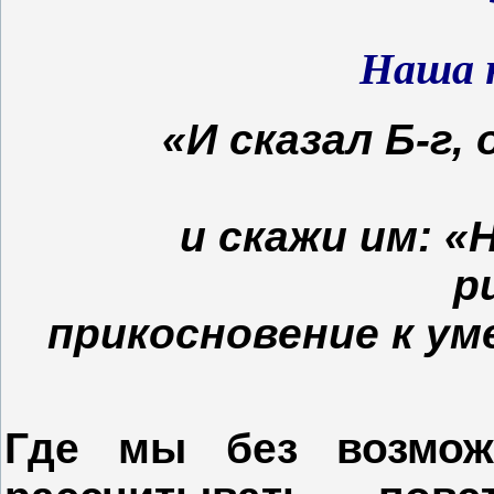
Наша 
«И сказал Б-г,
и скажи им: «
р
прикосновение к ум
Где мы без возмож