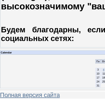
высокозначимому "ваш
Будем благодарны, есл
социальных сетях:
Calendar
Пн
Вт
3
4
10
11
17
18
24
25
31
Полная версия сайта