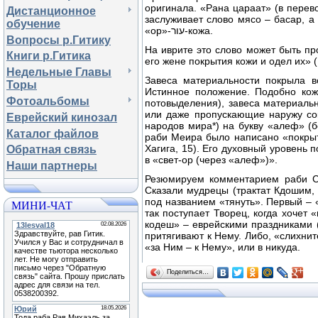
оригинала. «Рана цараат» (в перево
Дистанционное
заслуживает слово мясо – басар, а
обучение
«ор»-עור-кожа.
Вопросы р.Гитику
На иврите это слово может быть пр
Книги р.Гитика
его жене покрытия кожи и одел их» 
Недельные Главы
Завеса материальности покрыла в
Торы
Истинное положение. Подобно коже
Фотоальбомы
потовыделения), завеса материаль
или даже пропускающие наружу сок
Еврейский кинозал
народов мира*) на букву «алеф» (
Каталог файлов
раби Меира было написано «покрыт
Хагига, 15). Его духовный уровень
Обратная связь
в «свет-ор (через «алеф»)».
Наши партнеры
Резюмируем комментарием раби Си
Сказали мудрецы (трактат Кдошим, 
под названием «тянуть». Первый – «
МИНИ-ЧАТ
так поступает Творец, когда хочет
кодеш» – еврейскими праздниками (
притягивают к Нему. Либо, «слихни
«за Ним – к Нему», или в никуда.
Поделиться…