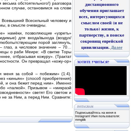
и весьма обстоятельного!) разговора
дистанционного
анном случае, остановимся на слове
обучения приглашает
всех, интересующихся
ал Всевышний Всесильный человеку и
смыслом своей (и не
имы, в смысле очевидны.
только) жизни, к
ые» намёки, позволяющие «узреть»
партнерству, в поиске
идимые) для входа/выхода (воздух/
сокровищ еврейской
 любопытствующим порой заглянуть,
цивилизации.
Далее
– глаз, а числовое значение – 70…
рецы о раби Меире: «В свитке Торы
нее, отбрасывая кожуру». (Трактат
хностности. Он превращал «кожу-ор»
ХОТИТЕ УЧИТЬСЯ?
 меня за собой – побежим» (1:4).
рез «киньян» (способ приобретения)
кой, и она бежит перед ним». Именно
либо «палкой». Призывом – «микраэй
овседневности» светят Его светом и
 не за Ним, а перед Ним. Сравните:
INSTAGRAM
Подписывайтесь на меня в
Instagram! Имя пользователя:
mmgitik