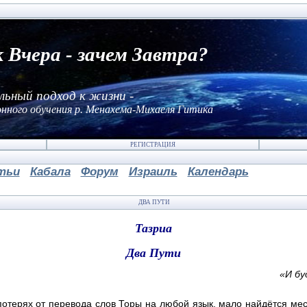
к Вчера - зачем Завтра?
льный подход к жизни -
нного обучения р. Менахема-Михаеля Гитика
РЕГИСТРАЦИЯ
тьи
Кабала
Форум
Израиль
Календарь
ДВА ПУТИ
Тазриа
Два Пути
«И бу
потерях от перевода слов Торы на любой язык, мало найдётся мест