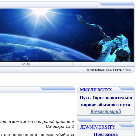
ВХОД
Приветствую Вас
,
Гость
•
RSS
МЫСЛИ ВСЛУХ
Путь Торы значительно
короче обычного пути
Комментарий
дет в коже мяса его раной цараат»
JEWNIVERSITY
Ва-йикра 13:2
Программа
, где перевод есть прямое убийство