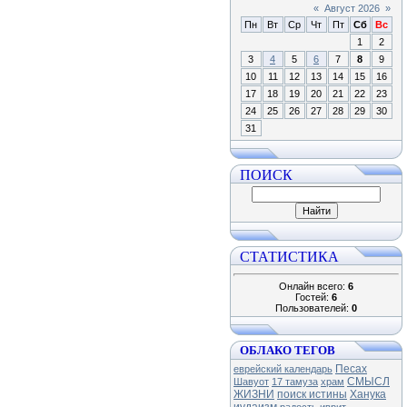
«
Август 2026
»
Пн
Вт
Ср
Чт
Пт
Сб
Вс
1
2
3
4
5
6
7
8
9
10
11
12
13
14
15
16
17
18
19
20
21
22
23
24
25
26
27
28
29
30
31
ПОИСК
СТАТИСТИКА
Онлайн всего:
6
Гостей:
6
Пользователей:
0
ОБЛАКО ТЕГОВ
Песах
еврейский календарь
СМЫСЛ
Шавуот
17 тамуза
храм
ЖИЗНИ
поиск истины
Ханука