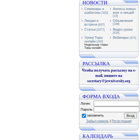
НОВОСТИ
Семинары и
Анонсы новых
шабатоны
книг и лекций
[333]
[13]
Лекции и
Объявления
встречи
[199]
[837]
Статьи
Видео уроки
[2077]
[416]
Уроки Торы
Вебинары
[971]
онлайн
[205]
Недельные главы
Торы онлайн
РАССЫЛКА
Чтобы получать рассылку на e-
mail, пишите на
secretary@jewniversity.org
ФОРМА ВХОДА
Логин:
Пароль:
запомнить
Забыл пароль
|
Регистрация
КАЛЕНДАРЬ