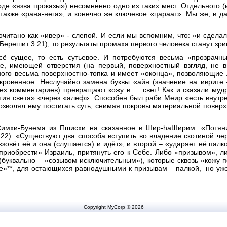
де «язва проказы») несомненно одно из таких мест. Отдельного (
 также «рана-нега», и конечно же ключевое «цараат». Мы же, в д
очитано как «ивер» - слепой. И если мы вспомним, что: «и сдел
(Берешит 3:21), то результаты промаха первого человека станут зр
сё сущее, то есть сутьевое. И потребуются весьма «прозрачн
, имеющей отверстия (на первый, поверхностный взгляд, не в
ного весьма поверхностно-топка и имеет «оконца», позволяющие
ровенное. Неслучайно замена буквы «айн (значение на иврите 
без комментариев) превращают кожу в … свет! Как и сказали муд
ия света» «через «алеф». Способен был раби Меир «есть внутрен
 позволял ему постигать суть, снимая покровы материальной повер
мхи-Бунема из Пшисхи на сказанное в Шир-hаШирим: «Потяни
22): «Существуют два способа вступить во владение скотиной че
зовёт её и она (слушается) и идёт», и второй – «ударяет её пал
 «приобрести» Израиль, притянуть его к Себе. Либо «призывом», 
буквально – «созывом исключительным»), которые сквозь «кожу п
те»**, для остающихся равнодушными к призывам – палкой, но уже
Copyright MyCorp © 2026