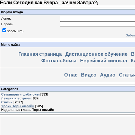
Если Сегодня как Вчера - зачем Завтра?
]
Форма входа
Логин:
Пароль:
запомнить
Забыл
Меню сайта
Главная страница
Дистанционное обучение
В
Фотоальбомы
Еврейский кинозал
К
О нас
Видео
Аудио
Стать
Categories
Семинары и шабатоны
[333]
Лекции и встречи
[837]
Статьи
[2077]
Уроки Торы онлайн
[205]
Недельные главы Торы онлайн