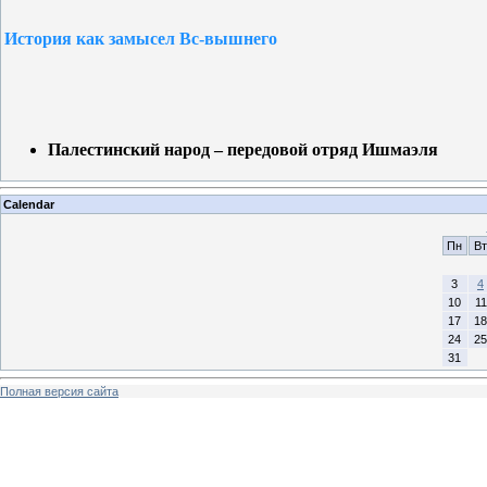
История как замысел Вс-вышнего
Палестинский народ – передовой отряд Ишмаэля
Calendar
Пн
Вт
3
4
10
11
17
18
24
25
31
Полная версия сайта