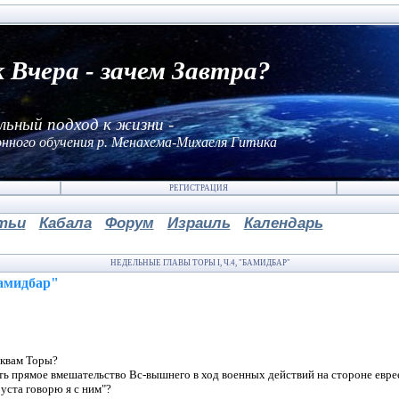
к Вчера - зачем Завтра?
льный подход к жизни -
нного обучения р. Менахема-Михаеля Гитика
РЕГИСТРАЦИЯ
тьи
Кабала
Форум
Израиль
Календарь
НЕДЕЛЬНЫЕ ГЛАВЫ ТОРЫ I, Ч.4, "БАМИДБАР"
Бамидбар"
уквам Торы?
ь прямое вмешательство Вс-вышнего в ход военных действий на стороне евре
уста говорю я с ним"?