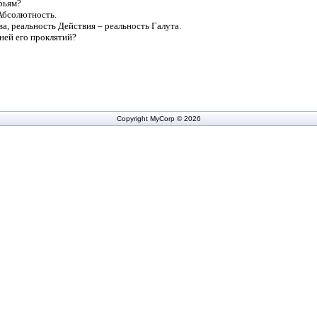
рьям?
Абсолютность.
а, реальность Действия – реальность Галута.
ней его проклятий?
Copyright MyCorp © 2026