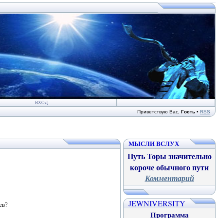
ВХОД
Приветствую Вас
,
Гость
•
RSS
МЫСЛИ ВСЛУХ
Путь Торы значительно
короче обычного пути
Комментарий
JEWNIVERSITY
ев?
Программа