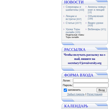
НОВОСТИ
Семинары и
Анонсы новых
шабатоны
книг и лекций
[333]
[13]
Лекции и
Объявления
встречи
[199]
[837]
Статьи
Видео уроки
[2077]
[416]
Уроки Торы
Вебинары
[971]
онлайн
[205]
Недельные главы
Торы онлайн
РАССЫЛКА
Чтобы получать рассылку на e-
mail, пишите на
secretary@jewniversity.org
ФОРМА ВХОДА
Логин:
Пароль:
запомнить
Забыл пароль
|
Регистрация
КАЛЕНДАРЬ