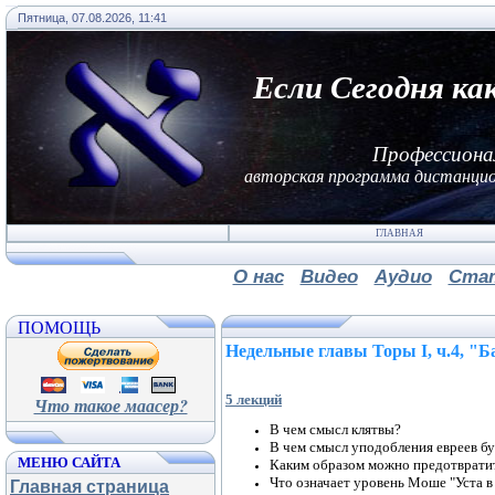
Пятница, 07.08.2026, 11:41
Если Сегодня ка
Профессиона
авторская программа дистанцио
ГЛАВНАЯ
О нас
Видео
Аудио
Ста
ПОМОЩЬ
Недельные главы Торы I, ч.4, "
5 лекций
Что такое маасер?
В чем смысл клятвы?
В чем смысл уподобления евреев б
МЕНЮ САЙТА
Каким образом можно предотвратит
Что означает уровень Моше "Уста в 
Главная страница