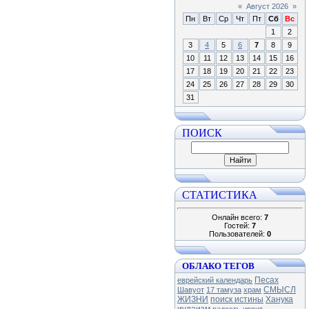
«
Август 2026
»
Пн
Вт
Ср
Чт
Пт
Сб
Вс
1
2
3
4
5
6
7
8
9
10
11
12
13
14
15
16
17
18
19
20
21
22
23
24
25
26
27
28
29
30
31
ПОИСК
СТАТИСТИКА
Онлайн всего:
7
Гостей:
7
Пользователей:
0
ОБЛАКО ТЕГОВ
Песах
еврейский календарь
СМЫСЛ
Шавуот
17 тамуза
храм
ЖИЗНИ
поиск истины
Ханука