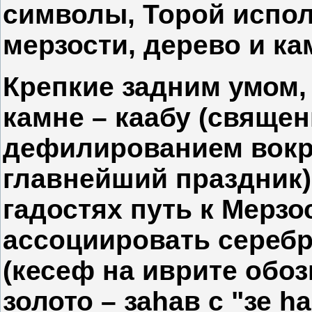
символы, Торой испол
мерзости, дерево и ка
Крепкие задним умом, 
камне – каабу (свяще
дефилированием вокру
главнейший праздник).
гадостях путь к Мерзо
ассоциировать серебр
(кесеф на иврите обоз
золото – заhав c "зе h