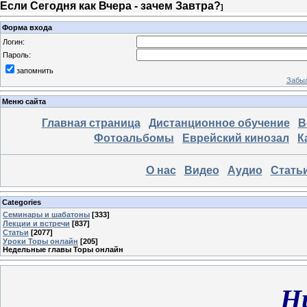
Если Сегодня как Вчера - зачем Завтра?
]
Форма входа
Логин:
Пароль:
запомнить
Забыл
Меню сайта
Главная страница
Дистанционное обучение
В
Фотоальбомы
Еврейский кинозал
К
О нас
Видео
Аудио
Стать
Categories
Семинары и шабатоны
[333]
Лекции и встречи
[837]
Статьи
[2077]
Уроки Торы онлайн
[205]
Недельные главы Торы онлайн
Н