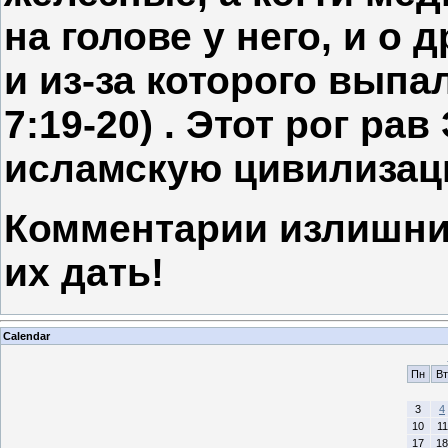
на голове у него, и о д
и из-за которого выпа
7:19-20) . Этот рог ра
исламскую цивилизац
Комментарии излишни,
их дать!
Calendar
Пн
Вт
3
4
10
11
17
18