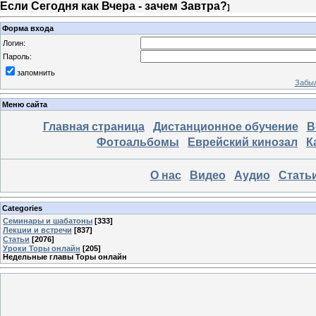
Если Сегодня как Вчера - зачем Завтра?
]
Форма входа
Логин:
Пароль:
запомнить
Забыл
Меню сайта
Главная страница
Дистанционное обучение
В
Фотоальбомы
Еврейский кинозал
К
О нас
Видео
Аудио
Стать
Categories
Семинары и шабатоны
[333]
Лекции и встречи
[837]
Статьи
[2076]
Уроки Торы онлайн
[205]
Недельные главы Торы онлайн