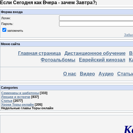
Если Сегодня как Вчера - зачем Завтра?
]
Форма входа
Логин:
Пароль:
запомнить
Забыл
Меню сайта
Главная страница
Дистанционное обучение
В
Фотоальбомы
Еврейский кинозал
К
О нас
Видео
Аудио
Стать
Categories
Семинары и шабатоны
[333]
Лекции и встречи
[837]
Статьи
[2077]
Уроки Торы онлайн
[205]
Недельные главы Торы онлайн
К