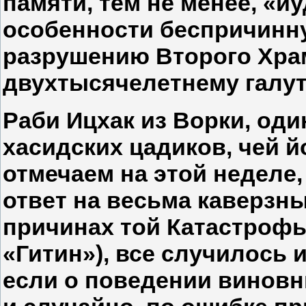
памяти, тем не менее, «и
особенности беспричинн
разрушению Второго Хра
двухтысячелетнему галут
Раби Ицхак из Ворки, од
хасидских цадиков, чей й
отмечаем на этой неделе,
ответ на весьма каверзн
причинах той Катастрофы.
«Гитин»), все случилось 
если о поведении виновн