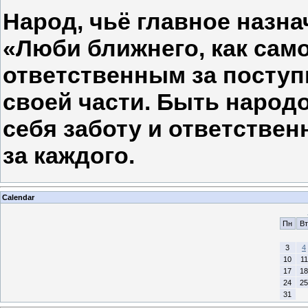
Народ, чьё главное назн
«Люби ближнего, как само
ответственным за поступ
своей части. Быть народ
себя заботу и ответствен
за каждого.
Calendar
Пн
Вт
3
4
10
11
17
18
24
25
31