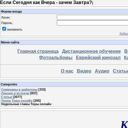
Если Сегодня как Вчера - зачем Завтра?
]
Форма входа
Логин:
Пароль:
запомнить
Забыл
Меню сайта
Главная страница
Дистанционное обучение
В
Фотоальбомы
Еврейский кинозал
К
О нас
Видео
Аудио
Стать
Categories
Семинары и шабатоны
[333]
Лекции и встречи
[837]
Статьи
[2077]
Уроки Торы онлайн
[205]
Недельные главы Торы онлайн
К