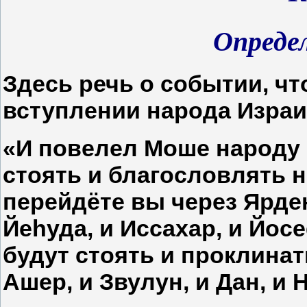
Опреде
Здесь речь о событии, чт
вступлении народа Израи
«И повелел Моше народу в
стоять и благословлять н
перейдёте вы через Ярден
Йеhуда, и Иссахар, и Йос
будут стоять и проклинать
Ашер, и Звулун, и Дан, и Н