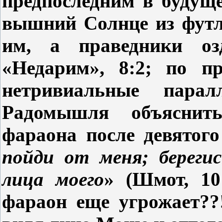
предпоследним в будущ
вышний Солнце из футл
им, а праведники оз
«Недарим», 8:2; по пр
нетривиальные пара
Радомышля объяснит
фараона после девятого
пойди от меня; береги
лица моего
» (Шмот, 10
фараон еще угрожает??