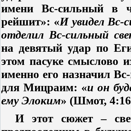
имени Вс-сильный в ч
рейшит»: «
И увидел Вс-
отделил Вс-сильный св
на девятый удар по Ег
этом пасуке смыслово 
именно его назначил Вс
для Мицраим: «
и он бу
ему Элоким
» (Шмот, 4:16
И этот сюжет – све