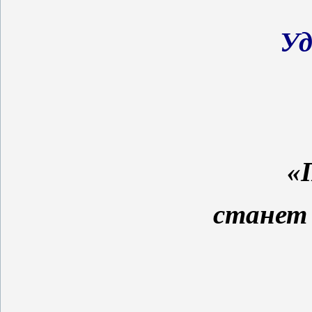
Уд
«
станет