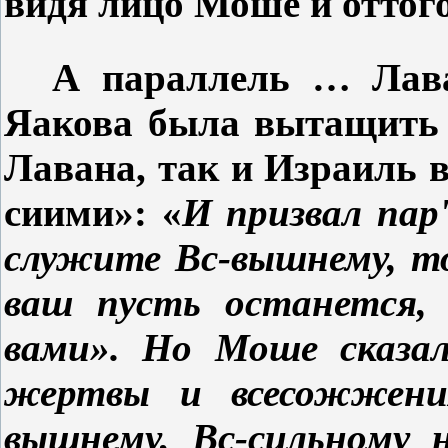
видя лицо Моше и оттого
А параллель … Лав
Яакова была вытащить 
Лавана, так и Израиль 
сиими»: «
И призвал
пар
служите Вс-вышнему, т
ваш пусть останется,
вами». Но Моше сказа
жертвы и всесожжени
вышнему, Вс-сильному