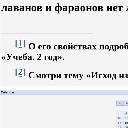
лаванов и фараонов нет 
[1]
О его свойствах подроб
«Учеба. 2 год».
[2]
Смотри тему «Исход из 
Calendar
Пн
Вт
3
4
10
11
17
18
24
25