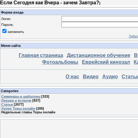
Если Сегодня как Вчера - зачем Завтра?
]
Форма входа
Логин:
Пароль:
запомнить
Забыл
Меню сайта
Главная страница
Дистанционное обучение
В
Фотоальбомы
Еврейский кинозал
К
О нас
Видео
Аудио
Стать
Categories
Семинары и шабатоны
[333]
Лекции и встречи
[837]
Статьи
[2077]
Уроки Торы онлайн
[205]
Недельные главы Торы онлайн