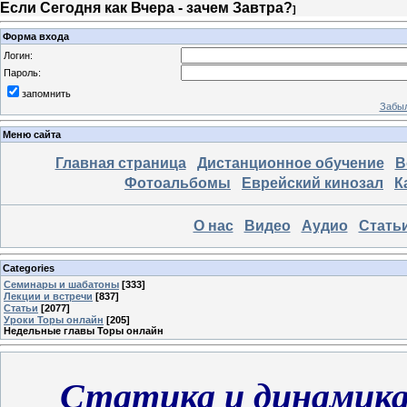
Если Сегодня как Вчера - зачем Завтра?
]
Форма входа
Логин:
Пароль:
запомнить
Забыл
Меню сайта
Главная страница
Дистанционное обучение
В
Фотоальбомы
Еврейский кинозал
К
О нас
Видео
Аудио
Стать
Categories
Семинары и шабатоны
[333]
Лекции и встречи
[837]
Статьи
[2077]
Уроки Торы онлайн
[205]
Недельные главы Торы онлайн
Статика и динамика 