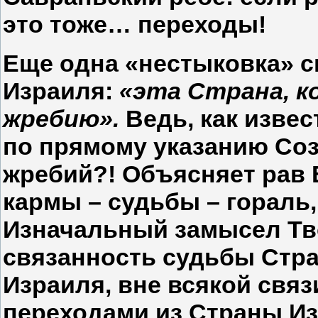
это тоже… переходы!
Еще одна «нестыковка» с
Израиля:
«эта Страна, к
жребию».
Ведь, как изве
по прямому указанию Соз
жребий?! Объясняет рав 
кармы – судьбы – гораль,
Изначальный замысел Тв
связанность судьбы Стр
Израиля, вне всякой свя
переходами из Страны Из