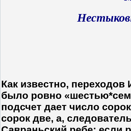
Нестыков
Как известно, переходов
было ровно «шестью*сем
подсчет дает число сорок
сорок две, а, следовате
Савраньский ребе: если р