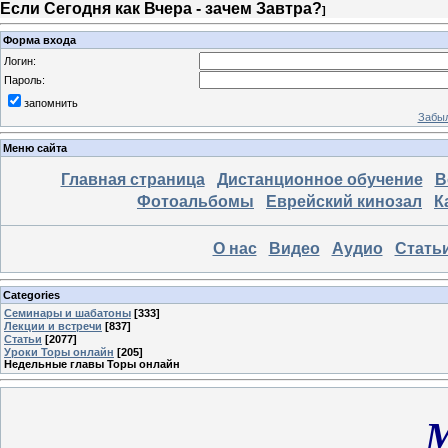
Если Сегодня как Вчера - зачем Завтра?
]
Форма входа
Логин:
Пароль:
запомнить
Забыл
Меню сайта
Главная страница
Дистанционное обучение
В
Фотоальбомы
Еврейский кинозал
К
О нас
Видео
Аудио
Стать
Categories
Семинары и шабатоны
[333]
Лекции и встречи
[837]
Статьи
[2077]
Уроки Торы онлайн
[205]
Недельные главы Торы онлайн
М