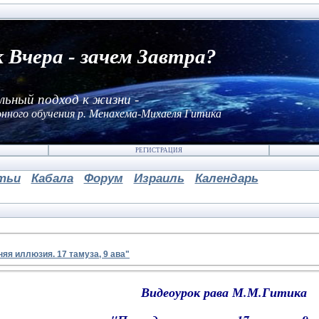
к Вчера - зачем Завтра?
льный подход к жизни -
нного обучения р. Менахема-Михаеля Гитика
РЕГИСТРАЦИЯ
тьи
Кабала
Форум
Израиль
Календарь
яя иллюзия. 17 тамуза, 9 ава"
Видеоурок рава М.М.Гитика