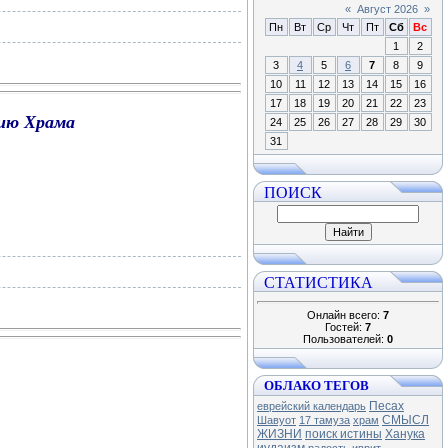
«
Август 2026
»
Пн
Вт
Ср
Чт
Пт
Сб
Вс
1
2
3
4
5
6
7
8
9
10
11
12
13
14
15
16
17
18
19
20
21
22
23
нию Храма
24
25
26
27
28
29
30
31
ПОИСК
СТАТИСТИКА
Онлайн всего:
7
Гостей:
7
Пользователей:
0
ОБЛАКО ТЕГОВ
Песах
еврейский календарь
СМЫСЛ
Шавуот
17 тамуза
храм
ЖИЗНИ
поиск истины
Ханука