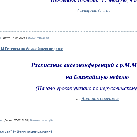
"Последняя иллюзия. 17 тамуза, 9 
Смотреть дальше...
l
|
Дата:
17.07.2026
|
Комментарии (0)
М.М.Гитиком на ближайшую неделю
Расписание видеоконференций с р.М.
на ближайшую неделю
(Начало уроков указано по иерусалимскому
...
Читать дальше »
el
|
Дата:
17.07.2026
|
Комментарии (0)
амуза" («Бейн ґамейцарим»)