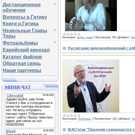
Дистанционное
обучение
Вопросы р.Гитику
Книги р.Гитика
Недельные Главы
Торы
Категория:
Видео уроки
|
Просмотров:
89
|
Добавил:
Yae
Фотоальбомы
Расписание видеоконференций с р.
Еврейский кинозал
Каталог файлов
Обратная связь
Наши партнеры
МИНИ-ЧАТ
Категория:
Вебинары
|
Просмотров:
110
|
Добавил:
Ya
М.М.Гитик "Праздник семнадцатого т