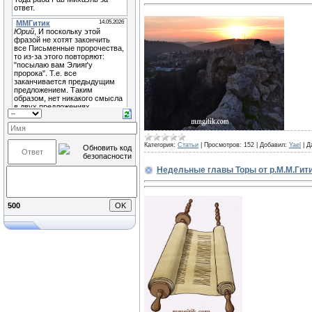
Категория:
Статьи
|
Просмотров:
152
|
Добавил:
Yael
|
Д
Недельные главы Торы от р.М.М.Гитик
500