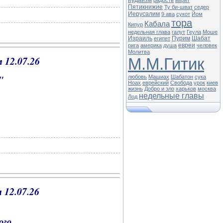
иудаизм
радость
иврит
Пятикнижие
Ту би-шват
седер
Иерусалим
9 ава
сукот
Йом
тора
Кабала
Кипур
недельная глава
галут
Геула
Моше
Израиль
Пурим
Шабат
египет
евреи
рига
америка
душа
человек
Молитва
 12.07.26
М.М.Гитик
и"
любовь
Машиах
Шабатон
сука
Ноах
еврейский
Свобода
урок
киев
жизнь
Добро и зло
харьков
москва
недельные главы
Лод
 12.07
.26
ого