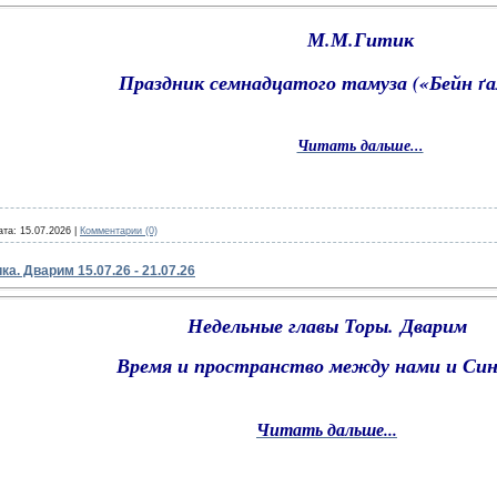
М.М.Гитик
Праздник семнадцатого тамуза («Бейн
ґ
а
Читать дальше...
ата:
15.07.2026
|
Комментарии (0)
а. Дварим 15.07.26 - 21.07.26
Недельные главы Торы.
Дварим
Время и пространство между нами и Си
Читать дальше...