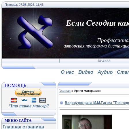
Пятница, 07.08.2026, 11:43
Если Сегодня ка
Профессиона
авторская программа дистанцио
ГЛАВНАЯ
О нас
Видео
Аудио
Ста
ПОМОЩЬ
Главная
»
Архив материалов
Видеоурок рава М.М.Гитика "Последн
Что такое маасер?
МЕНЮ САЙТА
Главная страница