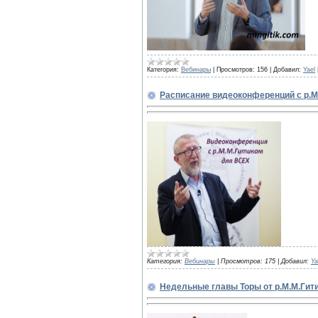
Категория:
Вебинары
|
Просмотров:
156
|
Добавил:
Yael
Расписание видеоконференций с р.
Категория:
Вебинары
|
Просмотров:
175
|
Добавил:
Ya
Недельные главы Торы от р.М.М.Гитик