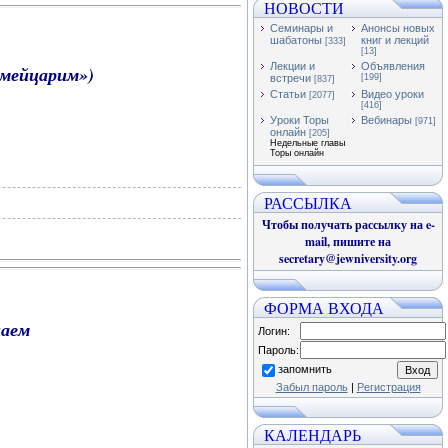
НОВОСТИ
Семинары и
Анонсы новых
шабатоны
книг и лекций
[333]
[13]
Лекции и
Объявления
мейцарим»)
встречи
[199]
[837]
Статьи
Видео уроки
[2077]
[416]
Уроки Торы
Вебинары
[971]
онлайн
[205]
Недельные главы
Торы онлайн
РАССЫЛКА
Чтобы получать рассылку на e-
mail, пишите на
secretary@jewniversity.org
ФОРМА ВХОДА
наем
Логин:
Пароль:
запомнить
Забыл пароль
|
Регистрация
КАЛЕНДАРЬ