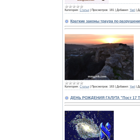
Категория:
Статьи
|
Просмотров:
181
|
Добавил:
Yael
|
Д
Краткие законы траура по разрушени
Категория:
Статьи
|
Просмотров:
163
|
Добавил:
Yael
|
Д
ДЕНЬ РОЖДЕНИЯ ГАЛУТА "Пост 17 Т