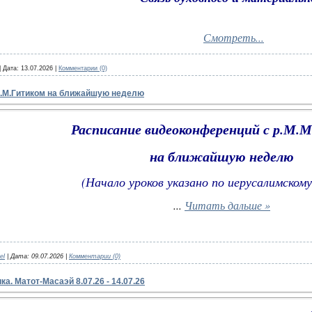
Смотреть...
|
Дата:
13.07.2026
|
Комментарии (0)
М.М.Гитиком на ближайшую неделю
Расписание видеоконференций с р.М.
на ближайшую неделю
(Начало уроков указано по иерусалимскому
...
Читать дальше »
el
|
Дата:
09.07.2026
|
Комментарии (0)
а. Матот-Масаэй 8.07.26 - 14.07.26