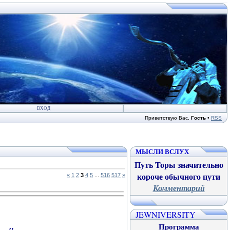
ВХОД
Приветствую Вас
,
Гость
•
RSS
МЫСЛИ ВСЛУХ
Путь Торы значительно
короче обычного пути
«
1
2
3
4
5
...
516
517
»
Комментарий
JEWNIVERSITY
Программа