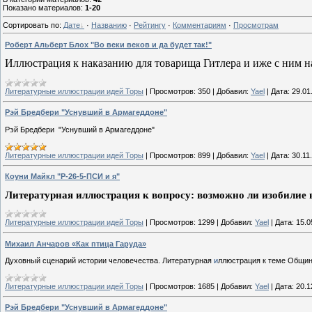
Показано материалов
:
1-20
Сортировать по
:
Дате
·
Названию
·
Рейтингу
·
Комментариям
·
Просмотрам
Роберт Альберт Блох "Во веки веков и да будет так!"
Иллюстрация к наказанию для товарища Гитлера и иже с ним 
Литературные иллюстрации идей Торы
|
Просмотров:
350
|
Добавил:
Yael
|
Дата:
29.01
Рэй Бредбери "Уснувший в Армагеддоне"
Рэй Бредбери "Уснувший в Армагеддоне"
Литературные иллюстрации идей Торы
|
Просмотров:
899
|
Добавил:
Yael
|
Дата:
30.11
Коуни Майкл "Р-26-5-ПСИ и я"
Литературная иллюстрация к вопросу: возможно ли изобилие в
Литературные иллюстрации идей Торы
|
Просмотров:
1299
|
Добавил:
Yael
|
Дата:
15.0
Михаил Анчаров «Как птица Гаруда»
Духовный сценарий истории человечества. Литературная
и
ллюстрация к теме Общин
Литературные иллюстрации идей Торы
|
Просмотров:
1685
|
Добавил:
Yael
|
Дата:
20.1
Рэй Бредбери "Уснувший в Армагеддоне"