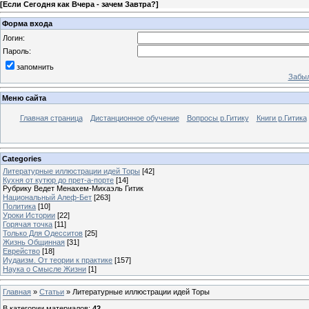
[
Если Сегодня как Вчера - зачем Завтра?
]
Форма входа
Логин:
Пароль:
запомнить
Забыл
Меню сайта
Главная страница
Дистанционное обучение
Вопросы р.Гитику
Книги р.Гитика
Categories
Литературные иллюстрации идей Торы
[42]
Кухня от кутюр до прет-а-порте
[14]
Рубрику Ведет Менахем-Михаэль Гитик
Национальный Алеф-Бет
[263]
Политика
[10]
Уроки Истории
[22]
Горячая точка
[11]
Только Для Одесситов
[25]
Жизнь Общинная
[31]
Еврейство
[18]
Иудаизм. От теории к практике
[157]
Наука о Смысле Жизни
[1]
Главная
»
Статьи
» Литературные иллюстрации идей Торы
В категории материалов
:
42