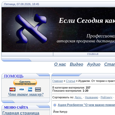
Пятница, 07.08.2026, 18:45
Если Сегодня ка
Профессиона
авторская программа дистанцио
ГЛАВНАЯ
О нас
Видео
Аудио
Ста
ПОМОЩЬ
Главная
»
Статьи
» Иудаизм. От теории к практ
В категории материалов
:
157
Показано материалов
:
1-20
Что такое маасер?
Сортировать по
:
Дате
·
Названию
·
Рейтингу
·
Ашер Рохбергер "О чем важно помни
МЕНЮ САЙТА
Йом Кипур
Главная страница