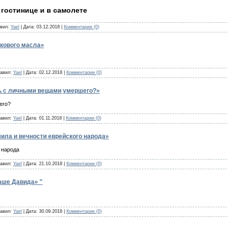
 гостинице и в самолете
авил:
Yael
| Дата:
03.12.2018
|
Комментарии (0)
кового масла»
бавил:
Yael
| Дата:
02.12.2018
|
Комментарии (0)
ть с личными вещами умершего?»
его?
бавил:
Yael
| Дата:
01.11.2018
|
Комментарии (0)
ила и вечности еврейского народа»
 народа
бавил:
Yael
| Дата:
21.10.2018
|
Комментарии (0)
аше Давида» "
бавил:
Yael
| Дата:
30.09.2018
|
Комментарии (0)