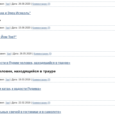
авил:
Yael
| Дата:
26.09.2020
|
Комментарии (0)
ана и Эрец Исраэль"
ь
авил:
Yael
| Дата:
15.09.2020
|
Комментарии (0)
 Йом Тов?"
бавил:
Yael
| Дата:
26.05.2020
|
Комментарии (0)
сти в Пурим человек, находящийся в трауре»
еловек, находящийся в трауре
авил:
Yael
| Дата:
19.03.2019
|
Комментарии (0)
 катан, к радости Пурима»
авил:
Yael
| Дата:
22.02.2019
|
Комментарии (0)
ьных свечей в гостинице и в самолете»