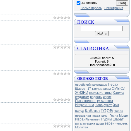
запомнить
Забыл пароль
|
Регистрация
ПОИСК
СТАТИСТИКА
Онлайн всего:
5
Гостей:
5
Пользователей:
0
ОБЛАКО ТЕГОВ
Песах
еврейский календарь
СМЫСЛ
Шавуот
17 тамуза
храм
ЖИЗНИ
поиск истины
Ханука
иудаизм
радость
иврит
Пятикнижие
Ту би-шват
Иерусалим
9 ава
сукот
Йом
тора
Кабала
Кипур
Эйсав
недельная глава
галут
Геула
Моше
Израиль
Пурим
Шабат
египет
евреи
рига
америка
душа
человек
Молитва