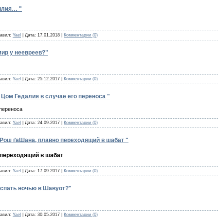
илия… "
бавил:
Yael
| Дата:
17.01.2018
|
Комментарии (0)
мир у неевреев?"
бавил:
Yael
| Дата:
25.12.2017
|
Комментарии (0)
Цом Гедалия в случае его переноса "
 переноса
бавил:
Yael
| Дата:
24.09.2017
|
Комментарии (0)
 Рош ґаШана, плавно переходящий в шабат "
 переходящий в шабат
бавил:
Yael
| Дата:
17.09.2017
|
Комментарии (0)
 спать ночью в Шавуот?"
бавил:
Yael
| Дата:
30.05.2017
|
Комментарии (0)