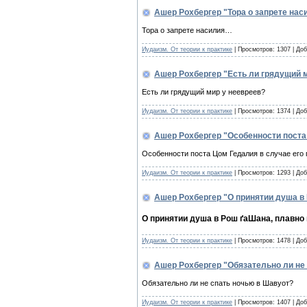
Ашер Рохбергер "Тора о запрете нас
Тора о запрете насилия…
Иудаизм. От теории к практике
| Просмотров: 1307 | До
Ашер Рохбергер "Есть ли грядущий 
Есть ли грядущий мир у неевреев?
Иудаизм. От теории к практике
| Просмотров: 1374 | До
Ашер Рохбергер "Особенности поста 
Особенности поста Цом Гедалия в случае его
Иудаизм. От теории к практике
| Просмотров: 1293 | До
Ашер Рохбергер "О принятии душа в
О принятии душа в Рош ґаШана, плавно
Иудаизм. От теории к практике
| Просмотров: 1478 | До
Ашер Рохбергер "Обязательно ли не
Обязательно ли не спать ночью в Шавуот?
Иудаизм. От теории к практике
| Просмотров: 1407 | До