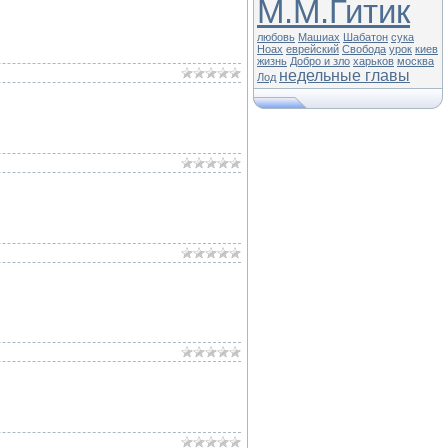
М.М.Гитик
любовь
Машиах
Шабатон
сука
Ноах
еврейский
Свобода
урок
киев
жизнь
Добро и зло
харьков
москва
недельные главы
Лод