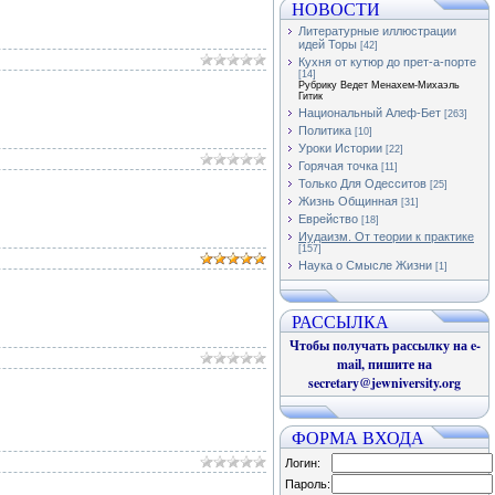
НОВОСТИ
Литературные иллюстрации
идей Торы
[42]
Кухня от кутюр до прет-а-порте
[14]
Рубрику Ведет Менахем-Михаэль
Гитик
Национальный Алеф-Бет
[263]
Политика
[10]
Уроки Истории
[22]
Горячая точка
[11]
Только Для Одесситов
[25]
Жизнь Общинная
[31]
Еврейство
[18]
Иудаизм. От теории к практике
[157]
Наука о Смысле Жизни
[1]
РАССЫЛКА
Чтобы получать рассылку на e-
mail, пишите на
secretary@jewniversity.org
ФОРМА ВХОДА
Логин:
Пароль: