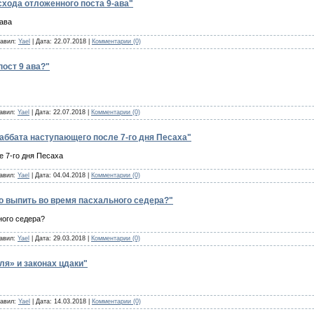
хода отложенного поста 9-ава"
-ава
бавил:
Yael
| Дата:
22.07.2018
|
Комментарии (0)
пост 9 ава?"
бавил:
Yael
| Дата:
22.07.2018
|
Комментарии (0)
аббата наступающего после 7-го дня Песаха"
 7-го дня Песаха
бавил:
Yael
| Дата:
04.04.2018
|
Комментарии (0)
о выпить во время пасхального седера?"
ного седера?
бавил:
Yael
| Дата:
29.03.2018
|
Комментарии (0)
ля» и законах цдаки"
бавил:
Yael
| Дата:
14.03.2018
|
Комментарии (0)