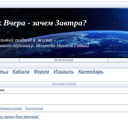
к Вчера - зачем Завтра?
льный подход к жизни -
нного обучения р. Менахема-Михаеля Гитика
РЕГИСТРАЦИЯ
тьи
Кабала
Форум
Израиль
Календарь
КАТАЛОГ СТАТЕЙ
ике
Комментариям
·
Просмотрам
ть перед Йом Кипуром"