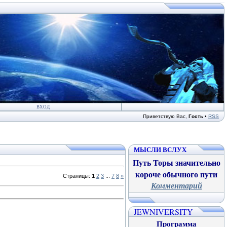
ВХОД
Приветствую Вас
,
Гость
•
RSS
МЫСЛИ ВСЛУХ
Путь Торы значительно
короче обычного пути
Страницы
:
1
2
3
...
7
8
»
Комментарий
JEWNIVERSITY
Программа