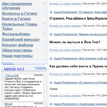
Дистанционное
Иудаизм. От теории к практике
| Просмотров: 681 | Доб
обучение
Ашер Рохбергер "О гранате, Рош аШ
Вопросы р.Гитику
Книги р.Гитика
О гранате, Рош аШана и Эрец Исраэл
Недельные Главы
Иудаизм. От теории к практике
| Просмотров: 654 | Доб
Торы
Фотоальбомы
Ашер Рохбергер "Можно ли мыться в
Еврейский кинозал
Можно ли мыться в Йом Тов?
Каталог файлов
Обратная связь
Иудаизм. От теории к практике
| Просмотров: 1026 | До
Наши партнеры
Ашер Рохбергер «Как должен себя ве
Как должен себя вести в Пурим ч
МИНИ-ЧАТ
Иудаизм. От теории к практике
| Просмотров: 849 | Доб
Ашер Рохбергер «От радости в Пурим
Пурим
Иудаизм. От теории к практике
| Просмотров: 970 | Доб
Ашер Рохбергер «Зажигание ханукал