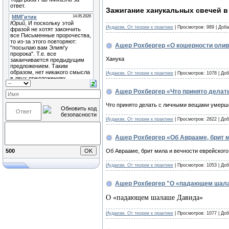
Зажигание ханукальных свечей в
Иудаизм. От теории к практике
| Просмотров: 989 | Доб
Ашер Рохбергер «О кошерности олив
Ханука
Иудаизм. От теории к практике
| Просмотров: 1078 | До
Ашер Рохбергер «Что принято дела
Что принято делать с личными вещами умерш
Иудаизм. От теории к практике
| Просмотров: 2822 | До
Ашер Рохбергер «Об Аврааме, брит м
500
Об Аврааме, брит мила и вечности еврейского
Иудаизм. От теории к практике
| Просмотров: 1053 | До
Ашер Рохбергер "О «падающем шал
О «падающем шалаше Давида»
Иудаизм. От теории к практике
| Просмотров: 1077 | До