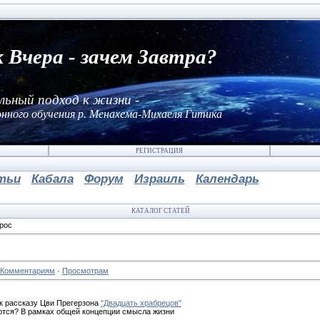
к Вчера - зачем Завтра?
льный подход к жизни -
нного обучения р. Менахема-Михаеля Гитика
РЕГИСТРАЦИЯ
тьи
Кабала
Форум
Израиль
Календарь
КАТАЛОГ СТАТЕЙ
рос
Комментариям
·
Просмотрам
к рассказу Цви Прегерзона
"Двадцать храбрецов"
ются? В рамках общей концепции смысла жизни