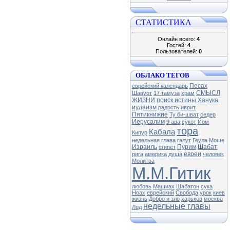
СТАТИСТИКА
Онлайн всего:
4
Гостей:
4
Пользователей:
0
ОБЛАКО ТЕГОВ
Песах
еврейский календарь
СМЫСЛ
Шавуот
17 тамуза
храм
ЖИЗНИ
поиск истины
Ханука
иудаизм
радость
иврит
Пятикнижие
Ту би-шват
седер
Иерусалим
9 ава
сукот
Йом
тора
Кабала
Кипур
недельная глава
галут
Геула
Моше
Израиль
Пурим
Шабат
египет
евреи
рига
америка
душа
человек
Молитва
М.М.Гитик
любовь
Машиах
Шабатон
сука
Ноах
еврейский
Свобода
урок
киев
жизнь
Добро и зло
харьков
москва
недельные главы
Лод