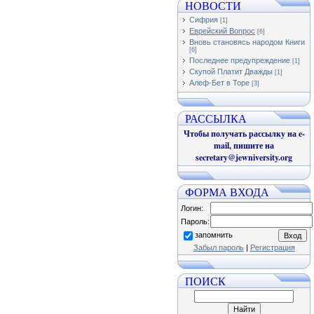
НОВОСТИ
Сифрия
[1]
Еврейский Вопрос
[6]
Вновь становясь народом Книги
[6]
Последнее предупреждение
[1]
Скупой Платит Дважды
[1]
Алеф-Бет в Торе
[3]
РАССЫЛКА
Чтобы получать рассылку на e-
mail, пишите на
secretary@jewniversity.org
ФОРМА ВХОДА
Логин:
Пароль:
запомнить
Забыл пароль
|
Регистрация
ПОИСК