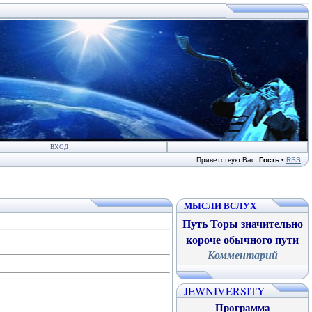
ВХОД
Приветствую Вас
,
Гость
•
RSS
МЫСЛИ ВСЛУХ
Путь Торы значительно
короче обычного пути
Комментарий
JEWNIVERSITY
Программа