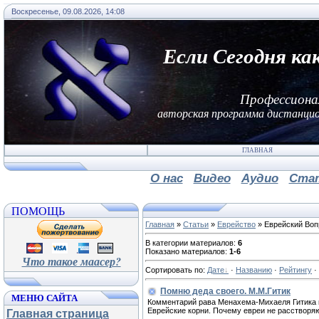
Воскресенье, 09.08.2026, 14:08
Если Сегодня ка
Профессиона
авторская программа дистанцио
ГЛАВНАЯ
О нас
Видео
Аудио
Ста
ПОМОЩЬ
Главная
»
Статьи
»
Еврейство
» Еврейский Воп
В категории материалов
:
6
Показано материалов
:
1-6
Что такое маасер?
Сортировать по
:
Дате
·
Названию
·
Рейтингу
·
Помню деда своего. М.М.Гитик
МЕНЮ САЙТА
Комментарий рава Менахема-Михаеля Гитика 
Еврейские корни. Почему евреи не расстворя
Главная страница