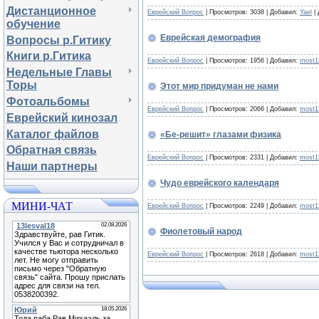
Дистанционное
Еврейский Вопрос
| Просмотров: 3038 | Добавил:
Yael
| 
обучение
Еврейская демография
Вопросы р.Гитику
Книги р.Гитика
Еврейский Вопрос
| Просмотров: 1956 | Добавил:
most1
Недельные Главы
Торы
Этот мир придуман не нами
Фотоальбомы
Еврейский Вопрос
| Просмотров: 2066 | Добавил:
most1
Еврейский кинозал
Каталог файлов
«Бе-решит» глазами физика
Обратная связь
Еврейский Вопрос
| Просмотров: 2331 | Добавил:
most1
Наши партнеры
Чудо еврейского календаря
МИНИ-ЧАТ
Еврейский Вопрос
| Просмотров: 2249 | Добавил:
most1
Фиолетовый народ
Еврейский Вопрос
| Просмотров: 2618 | Добавил:
most1