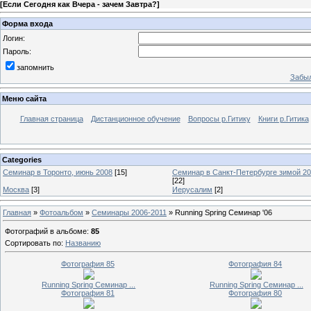
[
Если Сегодня как Вчера - зачем Завтра?
]
Форма входа
Логин:
Пароль:
запомнить
Забыл
Меню сайта
Главная страница
Дистанционное обучение
Вопросы р.Гитику
Книги р.Гитика
Categories
Семинар в Торонто, июнь 2008
[15]
Семинар в Санкт-Петербурге зимой 20
[22]
Москва
[3]
Иерусалим
[2]
Главная
»
Фотоальбом
»
Семинары 2006-2011
» Running Spring Семинар '06
Фотографий в альбоме
:
85
Сортировать по
:
Названию
Фотография 85
Фотография 84
Running Spring Семинар ...
Running Spring Семинар ...
Фотография 81
Фотография 80