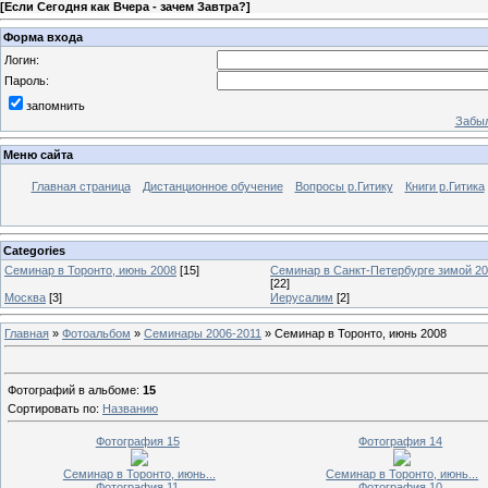
[
Если Сегодня как Вчера - зачем Завтра?
]
Форма входа
Логин:
Пароль:
запомнить
Забыл
Меню сайта
Главная страница
Дистанционное обучение
Вопросы р.Гитику
Книги р.Гитика
Categories
Семинар в Торонто, июнь 2008
[15]
Семинар в Санкт-Петербурге зимой 20
[22]
Москва
[3]
Иерусалим
[2]
Главная
»
Фотоальбом
»
Семинары 2006-2011
» Семинар в Торонто, июнь 2008
Фотографий в альбоме
:
15
Сортировать по
:
Названию
Фотография 15
Фотография 14
Семинар в Торонто, июнь...
Семинар в Торонто, июнь...
Фотография 11
Фотография 10