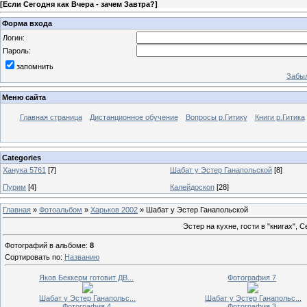
[
Если Сегодня как Вчера - зачем Завтра?
]
Форма входа
Логин:
Пароль:
запомнить
Забыл
Меню сайта
Главная страница
Дистанционное обучение
Вопросы р.Гитику
Книги р.Гитика
Categories
Ханука 5761
[7]
Шабат у Эстер Ганапольской
[8]
Пурим
[4]
Калейдоскоп
[28]
Главная
»
Фотоальбом
»
Харьков 2002
» Шабат у Эстер Ганапольской
Эстер на кухне, гости в "книгах",
Фотографий в альбоме
:
8
Сортировать по
:
Названию
Яков Беккерм готовит ДВ...
Фотография 7
Шабат у Эстер Ганапольс...
Шабат у Эстер Ганапольс...
Фотография 4
Фотография 3