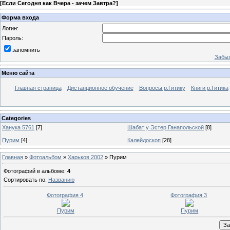
[
Если Сегодня как Вчера - зачем Завтра?
]
Форма входа
Логин:
Пароль:
запомнить
Забыл
Меню сайта
Главная страница
Дистанционное обучение
Вопросы р.Гитику
Книги р.Гитика
Categories
Ханука 5761
[7]
Шабат у Эстер Ганапольской
[8]
Пурим
[4]
Калейдоскоп
[28]
Главная
»
Фотоальбом
»
Харьков 2002
» Пурим
Фотографий в альбоме
:
4
Сортировать по
:
Названию
Фотография 4
Фотография 3
Пурим
Пурим