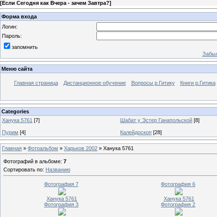
[
Если Сегодня как Вчера - зачем Завтра?
]
Форма входа
Логин:
Пароль:
запомнить
Забыл
Меню сайта
Главная страница
Дистанционное обучение
Вопросы р.Гитику
Книги р.Гитика
Categories
Ханука 5761
[7]
Шабат у Эстер Ганапольской
[8]
Пурим
[4]
Калейдоскоп
[28]
Главная
»
Фотоальбом
»
Харьков 2002
» Ханука 5761
Фотографий в альбоме
:
7
Сортировать по
:
Названию
Фотография 7
Фотография 6
Ханука 5761
Ханука 5761
Фотография 3
Фотография 2