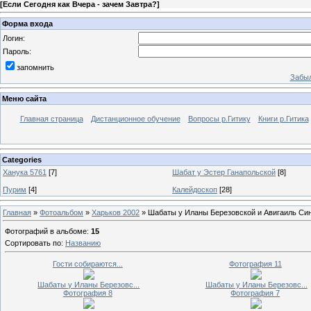
[
Если Сегодня как Вчера - зачем Завтра?
]
Форма входа
Логин:
Пароль:
запомнить
Забыл
Меню сайта
Главная страница
Дистанционное обучение
Вопросы р.Гитику
Книги р.Гитика
Categories
Ханука 5761
[7]
Шабат у Эстер Ганапольской
[8]
Пурим
[4]
Калейдоскоп
[28]
Главная
»
Фотоальбом
»
Харьков 2002
» Шабаты у Иланы Березовской и Авигаиль Си
Фотографий в альбоме
:
15
Сортировать по
:
Названию
Гости собираются...
Фотография 11
Шабаты у Иланы Березовс...
Шабаты у Иланы Березовс...
Фотография 8
Фотография 7