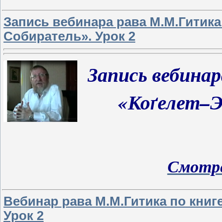
Запись вебинара рава М.М.Гитика
Собиратель». Урок 2
Запись вебина
«Коґелет–
Смотре
Вебинар рава М.М.Гитика по книг
Урок 2