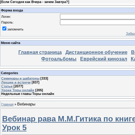
[
Если Сегодня как Вчера - зачем Завтра?
]
Форма входа
Логин:
Пароль:
запомнить
Забыл
Меню сайта
Главная страница
Дистанционное обучение
В
Фотоальбомы
Еврейский кинозал
К
Categories
Семинары и шабатоны
[333]
Лекции и встречи
[837]
Статьи
[2077]
Уроки Торы онлайн
[205]
Недельные главы Торы онлайн
Вебинары
Главная
»
Вебинар рава М.М.Гитика по книг
Урок 5