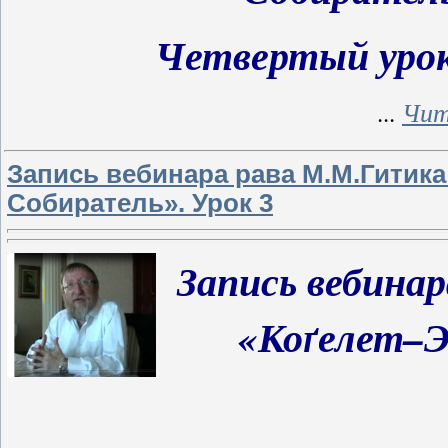
Четвертый урок
...
Чит
Запись вебинара рава М.М.Гитика
Собиратель». Урок 3
Запись вебина
«Коґелет–