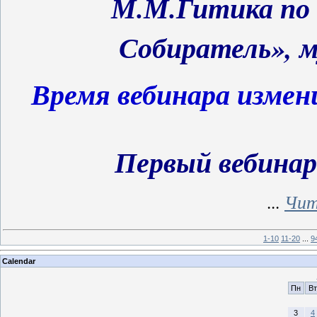
М.М.Гитика по 
Собиратель», м
Время вебинара измен
Первый вебинар
...
Чит
1-10
11-20
...
9
Calendar
Пн
Вт
3
4