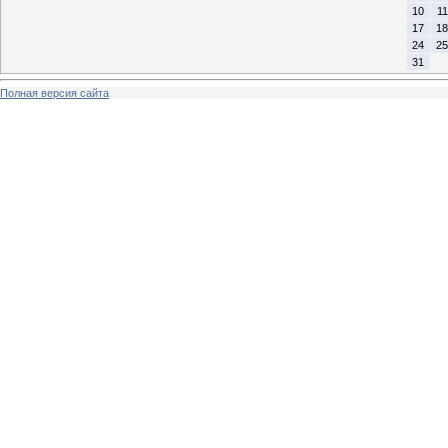
10
11
17
18
24
25
31
Полная версия сайта