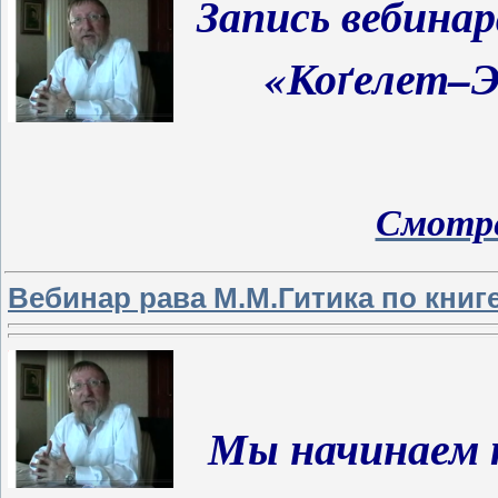
Запись вебина
«Коґелет–
Смотре
Вебинар рава М.М.Гитика по кни
Мы начинаем 