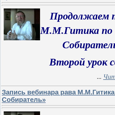
Продолжаем
т
М.М.Гитика по 
Собиратель
Второй урок 
...
Чит
Запись вебинара рава М.М.Гитика
Собиратель»