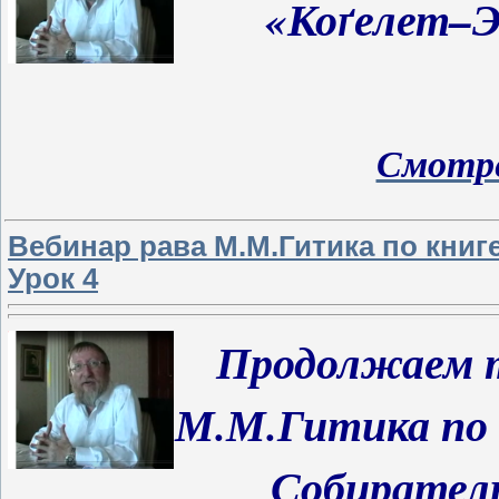
«Коґелет–
Смотре
Вебинар рава М.М.Гитика по книг
Урок 4
Продолжаем
т
М.М.Гитика по 
Собиратель