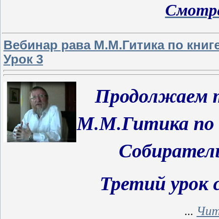
Смотре
Вебинар рава М.М.Гитика по книг
Урок 3
Продолжаем
т
М.М.Гитика по 
Собиратель
Третий урок 
...
Чит