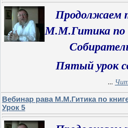
Продолжаем
т
М.М.Гитика по 
Собиратель
Пятый урок с
...
Чит
Вебинар рава М.М.Гитика по книг
Урок 5