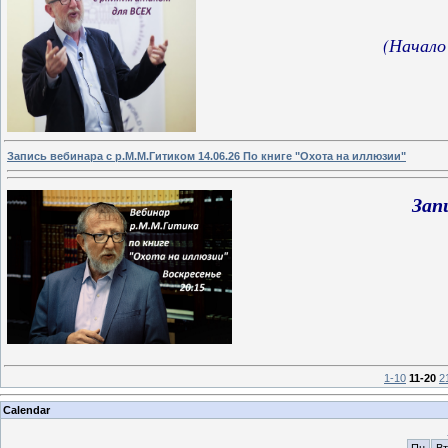
(Начало
Запись вебинара с р.М.М.Гитиком 14.06.26 По книге "Охота на иллюзии"
Зап
1-10
11-20
2
Calendar
Пн
Вт