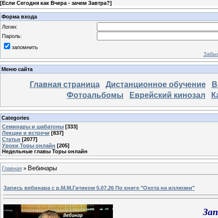
[
Если Сегодня как Вчера - зачем Завтра?
]
Форма входа
Логин:
Пароль:
запомнить
Забыл
Меню сайта
Главная страница
Дистанционное обучение
В
Фотоальбомы
Еврейский кинозал
К
Categories
Семинары и шабатоны
[333]
Лекции и встречи
[837]
Статьи
[2077]
Уроки Торы онлайн
[205]
Недельные главы Торы онлайн
Вебинары
Главная
»
Запись вебинара с р.М.М.Гитиком 5.07.26 По книге "Охота на иллюзии"
Зап