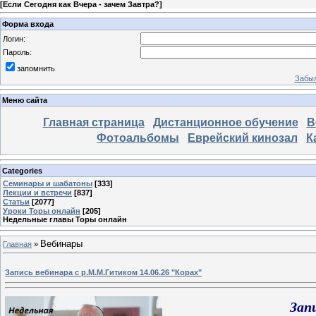
[
Если Сегодня как Вчера - зачем Завтра?
]
Форма входа
Логин:
Пароль:
запомнить
Забыл
Меню сайта
Главная страница
Дистанционное обучение
В
Фотоальбомы
Еврейский кинозал
К
Categories
Семинары и шабатоны
[333]
Лекции и встречи
[837]
Статьи
[2077]
Уроки Торы онлайн
[205]
Недельные главы Торы онлайн
Вебинары
Главная
»
Запись вебинара с р.М.М.Гитиком 14.06.26 "Корах"
Зап