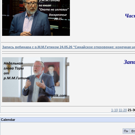
Час
Запись вебинара с р.М.М.Гитиком 24.05.26 "Синайское откровение: конечная ц
Зап
1-10
11-20
21-3
Calendar
Пн
Вт