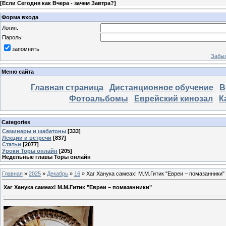
[
Если Сегодня как Вчера - зачем Завтра?
]
Форма входа
Логин:
Пароль:
запомнить
Забыл
Меню сайта
Главная страница
Дистанционное обучение
В
Фотоальбомы
Еврейский кинозал
К
Categories
Семинары и шабатоны
[333]
Лекции и встречи
[837]
Статьи
[2077]
Уроки Торы онлайн
[205]
Недельные главы Торы онлайн
Главная
»
2025
»
Декабрь
»
16
» Хаг Ханука самеах! М.М.Гитик "Евреи – помазанники"
Хаг Ханука самеах! М.М.Гитик "Евреи – помазанники"