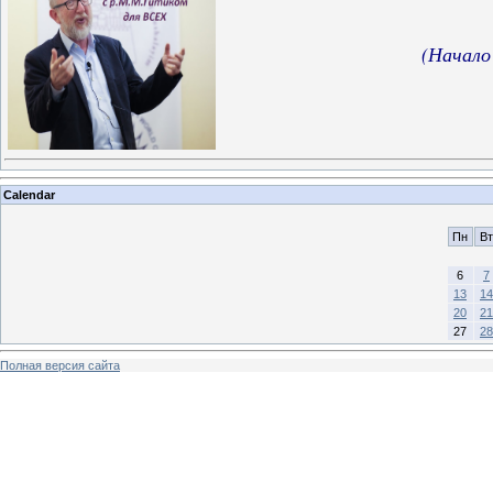
(Начало
Calendar
Пн
Вт
6
7
13
14
20
21
27
28
Полная версия сайта