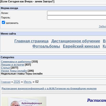
[
Если Сегодня как Вчера - зачем Завтра?
]
Форма входа
Логин:
Пароль:
запомнить
Забыл
Меню сайта
Главная страница
Дистанционное обучение
В
Фотоальбомы
Еврейский кинозал
К
Categories
Семинары и шабатоны
[333]
Лекции и встречи
[837]
Статьи
[2077]
Уроки Торы онлайн
[205]
Недельные главы Торы онлайн
2026
»
Июль
»
02
Главная
»
Расписание видеоконференций с р.М.М.Гитиком на ближайшую неделю
Расписа