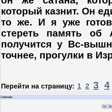
он же сатана, кото
который казнит. Он ед
то же. И я уже гото
стереть память об 
получится у Вс-вышн
точнее, прогулки в Из
3
4
1
2
Перейти на страницу:
Calendar
Пн
Вт