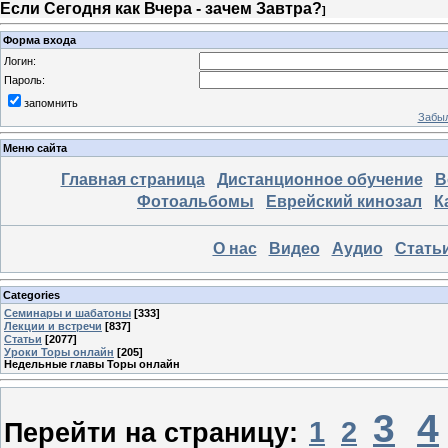
Если Сегодня как Вчера - зачем Завтра?
]
Форма входа
Логин:
Пароль:
запомнить
Забыл
Меню сайта
Главная страница
Дистанционное обучение
В
Фотоальбомы
Еврейский кинозал
К
О нас
Видео
Аудио
Стать
Categories
Семинары и шабатоны
[333]
Лекции и встречи
[837]
Статьи
[2077]
Уроки Торы онлайн
[205]
Недельные главы Торы онлайн
3
4
1
2
Перейти на страницу: