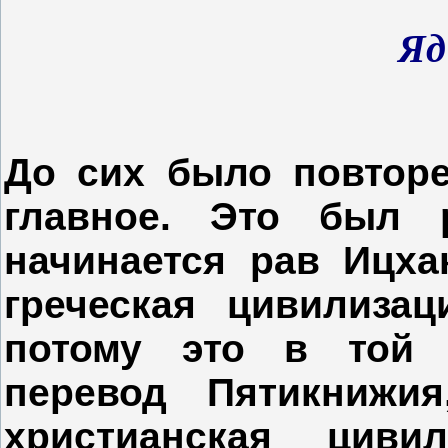
Яд
До сих было повторе
главное. Это был 
начинается рав Ицхак
греческая цивилиза
потому это в той 
перевод Пятикнижи
христианская циви