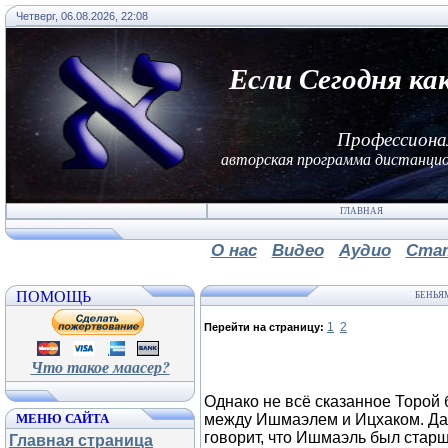
Четверг, 06.08.2026, 22:08
Если Сегодня ка
Профессиона
авторская программа дистанцио
ГЛАВНАЯ
О нас
Видео
Аудио
Ста
ПОМОЩЬ
БЕНЬЯМ
1
2
Перейти на страницу:
Что такое маасер?
Однако не всё сказанное Торой 
МЕНЮ САЙТА
между Ишмаэлем и Ицхаком. Дав
говорит, что Ишмаэль был стар
Главная страница