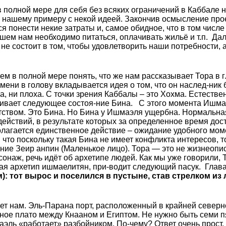
в полной мере для себя без всяких ограничений в Каббале 
 нашему примеру с некой идеей. Закончив осмысление прое
 понести некие затраты и, самое обидное, что в том числе 
йшем нам необходимо питаться, оплачивать жильё и т.п. Д
 не состоит в том, чтобы удовлетворить наши потребности,
ем в полной мере понять, что же нам рассказывает Тора в г
ени в голову вкладывается идея о том, что он наслед-ник
а, ни плоха. С точки зрения Каббалы – это Хохма. Естестве
ивает следующее состоя-ние Бина. С этого момента Ишмаэ
атством. Это Бина. Но Бина у Ишмаэля ущербна. Нормальна
действий, в результате которых за определенное время дос
олагается единственное действие – ожидание удобного мом
что поскольку такая Бина не имеет конфликта интересов, то
ие Зеир анпин (Маленькое лицо). Тора — это не жизнеопис
онаж, речь идёт об архетипе людей. Как мы уже говорили,
вая архетип ишмаелитян, при-водит следующий пасук. Глава
: тот вырос и поселился в пустыне, став стрелком из 
т нам. Эль-Парана порт, расположенный в крайней северно
ное плато между Кнааном и Египтом. Не нужно быть семи пя
маэль «работает» разбойником. По-чему? Ответ очень прост.