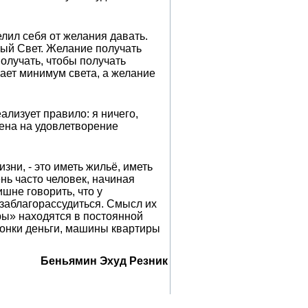
лил себя от желания давать.
ный Свет. Желание получать
олучать, чтобы получать
чает минимум света, а желание
лизует правило: я ничего,
лена на удовлетворение
зни, - это иметь жильё, иметь
ень часто человек, начиная
лишне говорить, что у
 заблагорассудиться. Смысл их
ры» находятся в постоянной
гонки деньги, машины квартиры
Беньямин Эхуд Резник