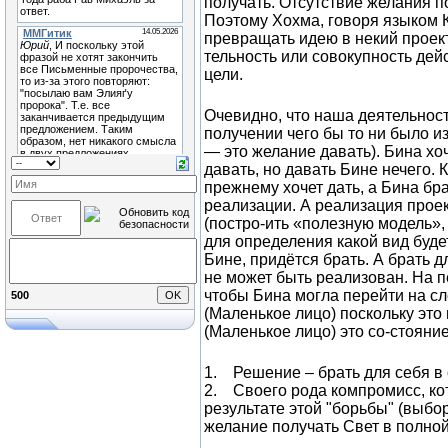
получать. Отсутствие желания по
Поэтому Хохма, говоря языком 
превращать идею в некий проект
тельность или совокупность дей
цели.
Очевидно, что наша деятельност
получении чего бы то ни было и
— это желание давать). Бина хоч
давать, но давать Бине нечего.
прежнему хочет дать, а Бина бра
реализации. А реализация проек
(постро-ить «полезную модель»,
для определения какой вид будет 
Бине, придётся брать. А брать 
не может быть реализован. На 
чтобы Бина могла перейти на с
500
(Маленькое лицо) поскольку это
(Маленькое лицо) это со-стоян
1. Решение – брать для себя в
2. Своего рода компромисс, кот
результате этой "борьбы" (выбо
желание получать Свет в полной