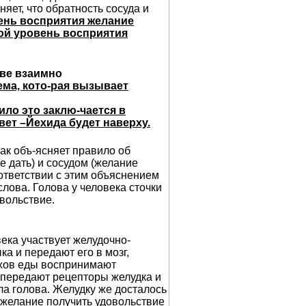
няет, что обратность сосуда и
нь восприятия желание
рой уровень восприятия
ве взаимно
ема, кото-рая вызывает
ло это заклю-чается в
ет –Йехида будет наверху.
ак объ-ясняет правило об
е дать) и сосудом (желание
оответствии с этим объяснением
слова. Голова у человека сточки
овольствие.
ека участвует желудочно-
а и передают его в мозг,
пахов еды воспринимают
и передают рецепторы желудка и
ила голова. Желудку же досталось
 желание получить удовольствие