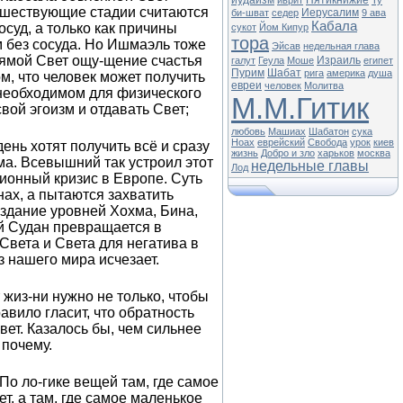
иудаизм
Пятикнижие
иврит
Ту
едшествующие стадии считаются
Иерусалим
би-шват
седер
9 ава
Кабала
осуд, а только как причины
сукот
Йом Кипур
тора
м без сосуда. Но Ишмаэль тоже
Эйсав
недельная глава
прямой Свет ощу-щение счастья
Израиль
галут
Геула
Моше
египет
Пурим
Шабат
рига
америка
душа
ом, что человек может получить
евреи
человек
Молитва
е необходимом для физического
М.М.Гитик
вой эгоизм и отдавать Свет;
любовь
Машиах
Шабатон
сука
Ноах
еврейский
Свобода
урок
киев
нь хотят получить всё и сразу
жизнь
Добро и зло
харьков
москва
ема. Всевышний так устроил этот
недельные главы
Лод
ционный кризис в Европе. Суть
нах, а пытаются захватить
оздание уровней Хохма, Бина,
ый Судан превращается в
Света и Света для негатива в
з нашего мира исчезает.
 жиз-ни нужно не только, чтобы
авило гласит, что обратность
вет. Казалось бы, чем сильнее
 почему.
По ло-гике вещей там, где самое
т, а там, где самое маленькое