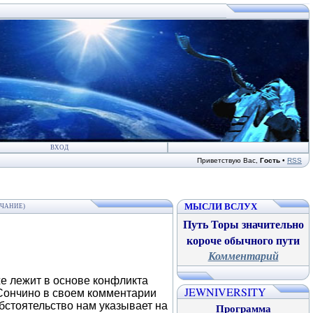
ВХОД
Приветствую Вас
,
Гость
•
RSS
МЫСЛИ ВСЛУХ
НЧАНИЕ)
Путь Торы значительно
короче обычного пути
Комментарий
же лежит в основе конфликта
JEWNIVERSITY
Сончино в своем комментарии
бстоятельство нам указывает на
Программа