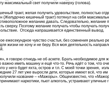
кту максимальный свет получили наверху (голова).
чный тракт, желая получить удовольствие, полностью отде
он (Желудочно кишечный тракт) потянул на себя максималь
отивоположное желанию давать. Следовательно, желание п
ать сверху. Поэтому желание получать чтобы получать полу
о-вольствие. Отсюда напрашивается единственный вывод.
 ежесекундное чувство счастья, без сомнения реально реа
 для жизни не хочу и не беру. Вся моя деятельность направ
ей.
», я говорю отнюдь не об аскете. Брать необходимое для жи
 важно иметь машину и ещё что-то. Речь идёт о том, что оч
что у него будет яхта, остров и т.п. С моей точки зрения, из
ледние 27 лет уже выросли дети, которые имеют всё, что им
 получили название – «Мажоры». Общеизвестно, что «Мажо
принимают наркотики, пьют алкоголь, устраивают уличные 