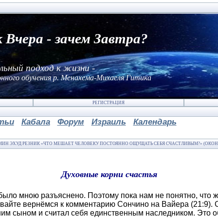
к Вчера - зачем Завтра?
льный подход к жизни -
нного обучения р. Менахема-Михаеля Гитика
РЕГИСТРАЦИЯ
тьи
Кабала
Форум
Израиль
Календарь
ИН ЭХУД РЕЗНИК «ЧТО МЕШАЕТ ЧЕЛОВЕКУ ПОСТОЯННО ОЩУЩАТЬ СЕБЯ СЧАСТЛИВЫМ?» (ОКО
Духовные корни счастья
было мною разъяснено. Поэтому пока нам не понятно, что 
айте вернёмся к комментарию Сончино на Вайера (21:9). 
шим сыном и считал себя единственным наследником. Это о