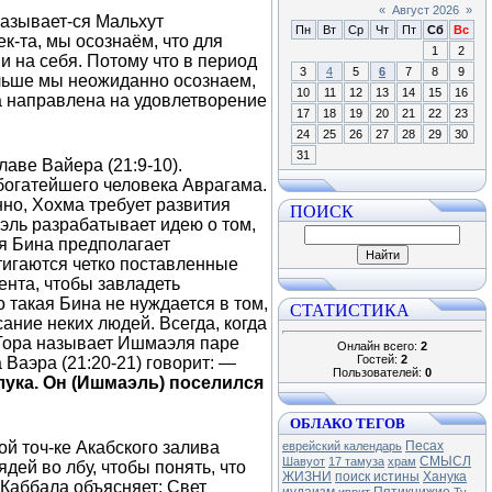
«
Август 2026
»
называет-ся Мальхут
Пн
Вт
Ср
Чт
Пт
Сб
Вс
к-та, мы осознаём, что для
1
2
и на себя. Потому что в период
3
4
5
6
7
8
9
альше мы неожиданно осознаем,
10
11
12
13
14
15
16
 а направлена на удовлетворение
17
18
19
20
21
22
23
24
25
26
27
28
29
30
31
лаве Вайера (21:9-10).
 богатейшего человека Аврагама.
нно, Хохма требует развития
ПОИСК
ль разрабатывает идею о том,
я Бина предполагает
тигаются четко поставленные
ента, чтобы завладеть
 такая Бина не нуждается в том,
СТАТИСТИКА
ание неких людей. Всегда, когда
 Тора называет Ишмаэля паре
Онлайн всего:
2
Гостей:
2
 Ваэра (21:20-21) говорит: —
Пользователей:
0
лука. Он (Ишмаэль) поселился
ОБЛАКО ТЕГОВ
й точ-ке Акабского залива
Песах
еврейский календарь
СМЫСЛ
Шавуот
17 тамуза
храм
дей во лбу, чтобы понять, что
ЖИЗНИ
поиск истины
Ханука
 Каббала объясняет: Свет