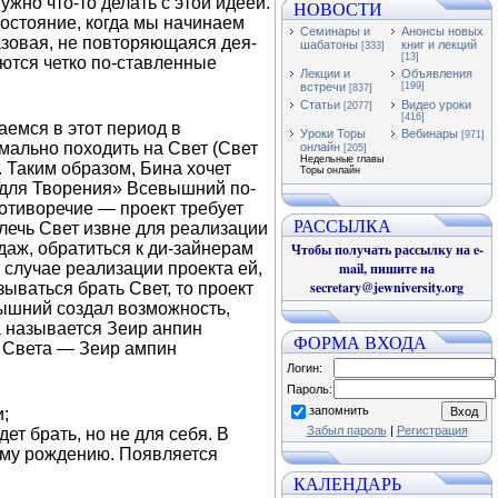
жно что-то делать с этой идеей.
НОВОСТИ
остояние, когда мы начинаем
Семинары и
Анонсы новых
азовая, не повторяющаяся дея-
шабатоны
книг и лекций
[333]
[13]
аются четко по-ставленные
Лекции и
Объявления
встречи
[199]
[837]
Статьи
Видео уроки
[2077]
[416]
аемся в этот период в
Уроки Торы
Вебинары
[971]
-мально походить на Свет (Свет
онлайн
[205]
Недельные главы
. Таким образом, Бина хочет
Торы онлайн
й для Творения» Всевышний по-
ротиворечие — проект требует
РАССЫЛКА
влечь Свет извне для реализации
даж, обратиться к ди-зайнерам
Чтобы получать рассылку на e-
 в случае реализации проекта ей,
mail, пишите на
secretary@jewniversity.org
ываться брать Свет, то проект
вышний создал возможность,
а называется Зеир анпин
ФОРМА ВХОДА
м Света — Зеир ампин
Логин:
Пароль:
запомнить
;
Забыл пароль
|
Регистрация
ет брать, но не для себя. В
оему рождению. Появляется
КАЛЕНДАРЬ