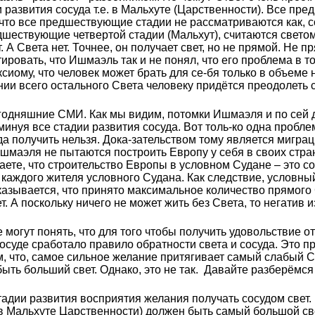
 развития сосуда т.е. в Мальхуте (Царственности). Все пр
 что все предшествующие стадии не рассматриваются как, с
дшествующие четвертой стадии (Мальхут), считаются свето
. А Света нет. Точнее, он получает свет, но не прямой. Не 
ировать, что Ишмаэль так и не понял, что его проблема в т
ксиому, что человек может брать для се-бя только в объем
ии всего остального Света человеку придётся преодолеть с
одняшние СМИ. Как мы видим, потомки Ишмаэля и по сей де
, минуя все стадии развития сосуда. Вот толь-ко одна пробл
уда получить нельзя. Дока-зательством тому является мигра
Ишмаэля не пытаются построить Европу у себя в своих стра
аете, что строительство Европы в условном Судане – это с
 каждого жителя условного Судана. Как следствие, условн
казывается, что принято максимальное количество прямого 
. А поскольку ничего не может жить без Света, то негатив и
могут понять, что для того чтобы получить удовольствие от
сосуде сработало правило обратности света и сосуда. Это пр
ом, что, самое сильное желание притягивает самый слабый С
быть больший свет. Однако, это не так. Давайте разберёмся
адии развития восприятия желания получать сосудом свет. 
 в Мальхуте Царственности) должен быть самый большой све