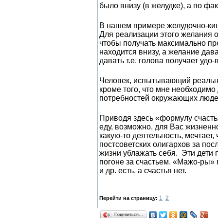
было внизу (в желудке), а по фа
В нашем примере желудочно-кише
Для реализации этого желания 
чтобы получать максимально пр
находится внизу, а желание дав
давать т.е. голова получает уд
Человек, испытывающий реальное
кроме того, что мне необходимо
потребностей окружающих люд
Приводя здесь «формулу счастья
еду, возможно, для Вас жизненно
какую-то деятельность, мечтает, 
постсоветских олигархов за пос
жизни ублажать себя. Эти дети
погоне за счастьем. «Мажо-ры» 
и др. есть, а счастья нет.
1
2
Перейти на страницу:
Поделиться…