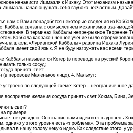
основе ненависти Ишмаэля к Ицхаку. Этот механизм назыв
 Ишмаэль начал ощущать себя глубоко несчастным. Давайте
ья нам с Вами понадобятся некоторые сведения из Каббал
ие. Каббала связана с осмыслением механизмов вза-имодей
ствования. В терминах Каббалы непре-рывное Творение Т
том. Каббала как закон-ченное учение было сформировано
учила школа «Лурианской Каббалы» раввина Ицхака Лурия 
ббала имеет свой язык. Я не буду нагружать вас всеми те
 Каббалы называется Кетер (в переводе на русский Корон
имать только сосуд;
осуда принять свет:
н (в переводе Маленькое лицо), 4. Мальхут;
е устроено по следующей схеме: Кетер – неограниченное д
я восприятия желания сосуда принять свет Хохма, Бина, Зе
ринять свет?
 на примере.
вает некую идею. Осознание нами идеи и есть уровень Хох
м, однако у этого уровня есть «проблема». Эта проблема за
ывал в нашу голову некую идею. Как следствие этого, у у