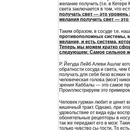
желание получить (т.е. в Кетере
света заключается в том, что е
получать свет — это уровень 
желания получить свет — это 
Таким образом, в сосуде т.е. н
противоположных системы, м
желание, и есть система, ко
Теперь мы можем кратко сфор
следующем: Самое сильное же
Р. Йегуда Лейб Алеви Ашлаг кот
обратности сосуда и света, чем
получать для себя безо всяких 
человеческая голова (мозг) нико
зрения Каббалы — это самое про
Проиллюстрируем это примером
Человек гурман любит и ценит в
кишечный тракт. Однако, при эт
удовольствие от вида еды воспр
обонятельные рецепторы в носу 
так же передают его в мозг. Так
только чувство сы-тости. То ес