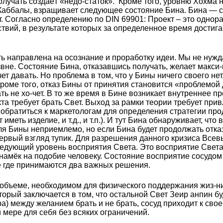
лучать создаёт «недо-статок». Кроме того, уровню Хохма ну
Каббалы, взращивает следующее состояние Бина. Бина — с
. Согласно определению по DIN 69901: Проект – это однор
ствий, в результате которых за определенное время достиг
ь направлена на осознание и проработку идеи. Мы не нужд
звне. Состояние Бина, отказавшись получать, желает макси
ет давать. Но проблема в том, что у Бины ничего своего нет
 Кроме того, отказ Бины от принятия становится «проблемо
ть не хо-чет. В то же время в Бине возникает внутреннее п
та требует брать Свет. Выход за рамки теории требует при
 обратиться к маркетологам для определения стратегии про
иметь изделие, и т.д., и т.п.). И тут Бина обнаруживает, что
для Бины неприемлемо, но если Бина будет продолжать отказ
первый взгляд тупик. Для разрешения данного кризиса Все
ледующий уровень восприятия Света. Это восприятие Свет
 намёк на подобие человеку. Состояние восприятие сосудо
ие где принимаются два важных решения.
 объеме, необходимом для физического поддержания жиз-ни
орый заключается в том, что остальной Свет Зеир анпин буд
ра) между желанием брать и не брать, сосуд приходит к св
 мере для себя без всяких ограничений.