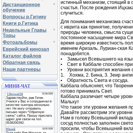
истинный механизм, стоящий в 
Дистанционное
счастья. После рождения Ицхака
обучение
случиться.
Вопросы р.Гитику
Для понимания механизма счаст
Книги р.Гитика
с иврита как принятие, получен
Недельные Главы
природы человека, смысла суще
Торы
постоянное насыщение мира Све
Фотоальбомы
время широкую известность пол
именем Аризаль. Луриан-ская Ка
Еврейский кинозал
понадобятся.
Каталог файлов
• Замысел Всевышнего на языке
Обратная связь
• Свет в Каббале способен прин
Наши партнеры
• Уровни восприятия желания с
1. Хохма, 2. Бина, 3. Зеир анпи
• Обратность Света и сосуда.
МИНИ-ЧАТ
Каббала объясняет, что Творени
готово принимать Свет.
Каббала различает четыре уровн
Мальхут
Что такое эти уровни желания п
Давайте рассмотрим эти уровни
Нам в голову Всевышний вклады
сосуд полностью заполнен свето
просили, чтобы Всевышний вклад