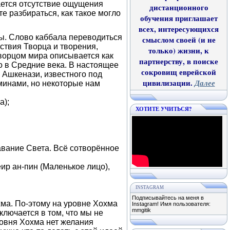
ается отсутствие ощущения
дистанционного
 разбираться, как такое могло
обучения приглашает
всех, интересующихся
ы. Слово каббала переводиться
смыслом своей (и не
ствия Творца и творения,
только) жизни, к
ворцом мира описывается как
партнерству, в поиске
 в Средние века. В настоящее
сокровищ еврейской
Ашкенази, известного под
цивилизации.
Далее
рминами, но некоторые нам
а);
ХОТИТЕ УЧИТЬСЯ?
авание Света. Всё сотворённое
ир ан-пин (Маленькое лицо),
INSTAGRAM
Подписывайтесь на меня в
ма. По-этому на уровне Хохма
Instagram! Имя пользователя:
mmgitik
ключается в том, что мы не
ровня Хохма нет желания