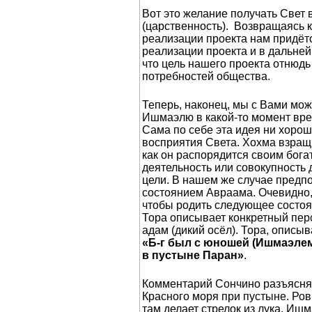
Вот это желание получать Свет 
(царственность). Возвращаясь к
реализации проекта нам придётся
реализации проекта и в дальне
что цель нашего проекта отнюдь
потребностей общества.
Теперь, наконец, мы с Вами мож
Ишмаэлю в какой-то момент врем
Сама по себе эта идея ни хорош
восприятия Света. Хохма взращ
как он распорядится своим бог
деятельность или совокупность 
цели. В нашем же случае предп
состоянием Авраама. Очевидно, 
чтобы родить следующее состоян
Тора описывает конкретный перс
адам (дикий осёл). Тора, описы
«Б-г был с юношей (Ишмаэлем)
в пустыне Паран»
.
Комментарий Сончино разъясняе
Красного моря при пустыне. Ров
там делает стрелок из лука. Иш