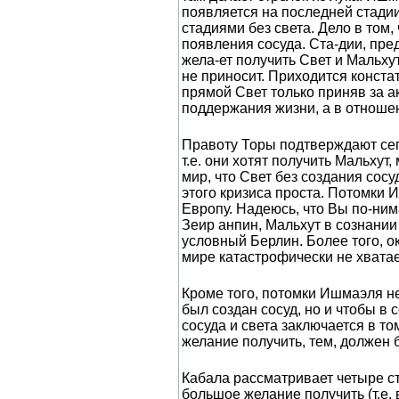
появляется на последней стадии
стадиями без света. Дело в том,
появления сосуда. Ста-дии, пре
жела-ет получить Свет и Мальхут
не приносит. Приходится констат
прямой Свет только приняв за а
поддержания жизни, а в отношен
Правоту Торы подтверждают сег
т.е. они хотят получить Мальхут
мир, что Свет без создания сос
этого кризиса проста. Потомки 
Европу. Надеюсь, что Вы по-ним
Зеир анпин, Мальхут в сознании
условный Берлин. Более того, о
мире катастрофически не хватает
Кроме того, потомки Ишмаэля не 
был создан сосуд, но и чтобы в 
сосуда и света заключается в т
желание получить, тем, должен 
Кабала рассматривает четыре ст
большое желание получить (т.е.