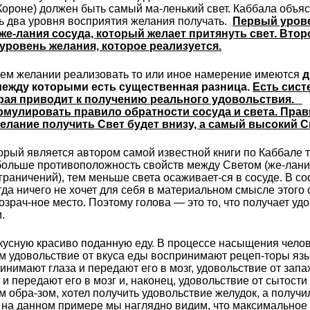
 Короне) должен быть самый ма-ленький свет. Каббала объяс
сть два уровня восприятия желания получать.
Первый урове
же-лания сосуда, который желает притянуть свет. Вто
уровень желания, которое реализуется.
ашем желании реализовать то или иное намерение имеются
д
ежду которыми есть существенная разница.
Есть сист
торая приводит к получению реального удовольствия.
мулировать правило обратности сосуда и света. Прави
лание получить Свет будет внизу, а самый высокий Св
орый является автором самой известной книги по Каббале т
 больше противоположность свойств между Светом (же-лани
ограничений), тем меньше света осаживает-ся в сосуде. В с
гда ничего не хочет для себя в материальном смысле этого 
зрач-ное место. Поэтому голова — это то, что получает уд
.
кусную красиво поданную еду. В процессе насыщения челов
ом удовольствие от вкуса еды воспринимают рецеп-торы язык
инимают глаза и передают его в мозг, удовольствие от за
и передают его в мозг и, наконец, удовольствие от сытост
им обра-зом, хотел получить удовольствие желудок, а получ
ть на данном примере мы наглядно видим, что максимальное