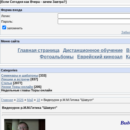
[
Если Сегодня как Вчера - зачем Завтра?
]
Форма входа
Логин:
Пароль:
запомнить
Забыл
Меню сайта
Главная страница
Дистанционное обучение
В
Фотоальбомы
Еврейский кинозал
К
Categories
Семинары и шабатоны
[333]
Лекции и встречи
[837]
Статьи
[2077]
Уроки Торы онлайн
[205]
Недельные главы Торы онлайн
Главная
»
2026
»
Май
»
18
» Видеоурок р.М.М.Гитика "Шавуот"
Видеоурок р.М.М.Гитика "Шавуот"
Вид