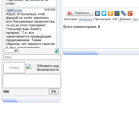
Поделиться…
Категория
:
Вебинары
|
Просмотров
: 159 |
Добавил
:
Yael
Всего комментариев
:
0
500