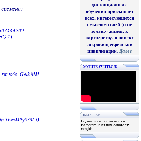
дистанционного
 времени)
обучения приглашает
всех, интересующихся
смыслом своей (и не
только) жизни, к
450744420?
HQ.1
)
партнерству, в поиске
сокровищ еврейской
цивилизации.
Далее
ХОТИТЕ УЧИТЬСЯ?
в
ютюбе Gitik MM
INSTAGRAM
Zlm5JwvMRy530I.1
)
Подписывайтесь на меня в
Instagram! Имя пользователя:
mmgitik