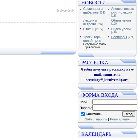
НОВОСТИ
Семинары и
Анонсы новых
шабатоны
книг и лекций
[333]
[13]
Лекции и
Объявления
встречи
[199]
[837]
Статьи
Видео уроки
[2077]
[416]
Уроки Торы
Вебинары
[971]
онлайн
[205]
Недельные главы
Торы онлайн
РАССЫЛКА
Чтобы получать рассылку на e-
mail, пишите на
secretary@jewniversity.org
ФОРМА ВХОДА
Логин:
Пароль:
запомнить
Забыл пароль
|
Регистрация
КАЛЕНДАРЬ