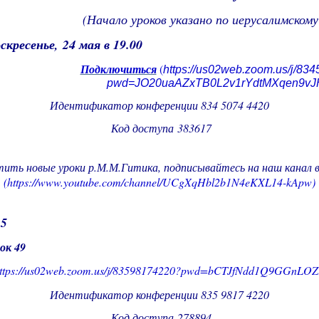
(Начало уроков указано по иерусалимскому
оскресенье,
24 мая в 19.00
Подключиться
(
https://us02web.zoom.us/j/83
pwd=JO20uaAZxTB0L2v1rYdtMXqen9vJ
Идентификатор конференции
834 5074 4420
Код доступа
383617
ить новые уроки р.М.М.Гитика, подписывайтесь на наш канал 
(
https://www.youtube.com/channel/UCgXqHbl2b1N4eKXL14-kApw)
15
ок 49
ttps://us02web.zoom.us/j/83598174220?pwd=bCTJfNdd1Q9GGnLO
Идентификатор конференции
835 9817 4220
Код доступа
278894