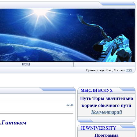
ВХОД
Приветствую Вас
,
Гость
•
RSS
МЫСЛИ ВСЛУХ
Путь Торы значительно
короче обычного пути
12:34
Комментарий
М.Гитиком
JEWNIVERSITY
Программа