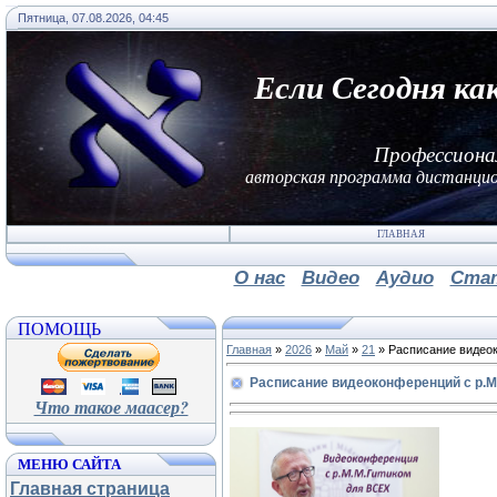
Пятница, 07.08.2026, 04:45
Если Сегодня ка
Профессиона
авторская программа дистанцио
ГЛАВНАЯ
О нас
Видео
Аудио
Ста
ПОМОЩЬ
Главная
»
2026
»
Май
»
21
» Расписание видео
Расписание видеоконференций с р.
Что такое маасер?
МЕНЮ САЙТА
Главная страница