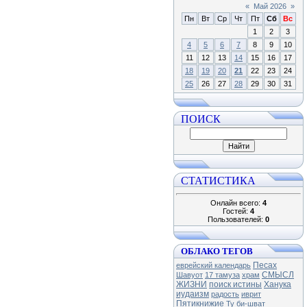
«
Май 2026
»
Пн
Вт
Ср
Чт
Пт
Сб
Вс
1
2
3
4
5
6
7
8
9
10
11
12
13
14
15
16
17
18
19
20
21
22
23
24
25
26
27
28
29
30
31
ПОИСК
СТАТИСТИКА
Онлайн всего:
4
Гостей:
4
Пользователей:
0
ОБЛАКО ТЕГОВ
Песах
еврейский календарь
СМЫСЛ
Шавуот
17 тамуза
храм
ЖИЗНИ
поиск истины
Ханука
иудаизм
радость
иврит
Пятикнижие
Ту би-шват