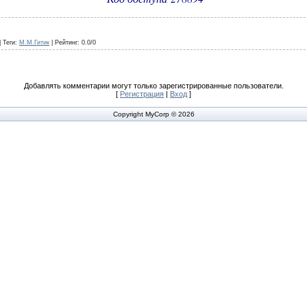
|
Теги
:
М.М.Гитик
|
Рейтинг
:
0.0
/
0
Добавлять комментарии могут только зарегистрированные пользователи.
[
Регистрация
|
Вход
]
Copyright MyCorp © 2026