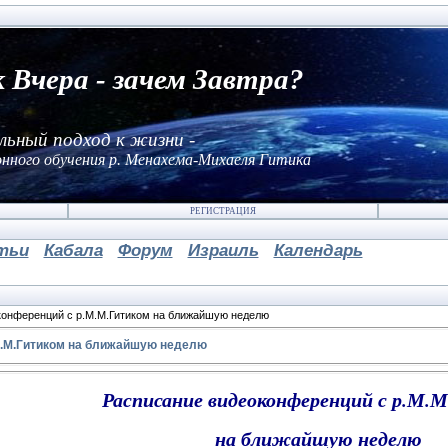
к Вчера - зачем Завтра?
льный подход к жизни -
нного обучения р. Менахема-Михаеля Гитика
РЕГИСТРАЦИЯ
тьи
Кабала
Форум
Израиль
Календарь
конференций с р.М.М.Гитиком на ближайшую неделю
М.М.Гитиком на ближайшую неделю
Расписание видеоконференций с р.М.
на ближайшую неделю