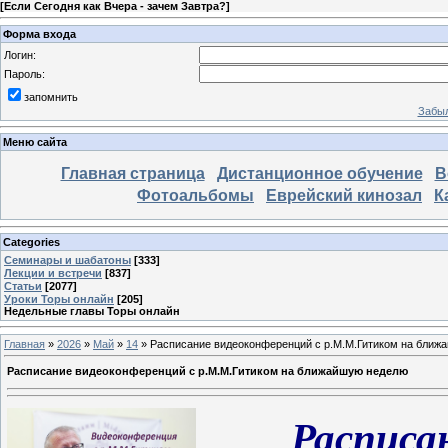
[
Если Сегодня как Вчера - зачем Завтра?
]
Форма входа
Логин:
Пароль:
запомнить
Забыл
Меню сайта
Главная страница
Дистанционное обучение
В
Фотоальбомы
Еврейский кинозал
К
Categories
Семинары и шабатоны
[333]
Лекции и встречи
[837]
Статьи
[2077]
Уроки Торы онлайн
[205]
Недельные главы Торы онлайн
Главная
»
2026
»
Май
»
14
» Расписание видеоконференций с р.М.М.Гитиком на ближ
Расписание видеоконференций с р.М.М.Гитиком на ближайшую неделю
Расписа