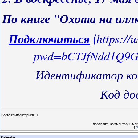
По книге "Охота на илл
Подключиться
https://
(
pwd=bCTJfNdd1Q9G
Идентификатор к
Код до
Всего комментариев
:
0
Добавлять комментарии могу
[
Р
Calendar