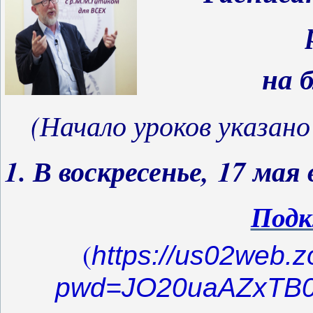
на 
(Начало уроков указано
1. В воскресенье,
17 мая в
Подк
(
https://us02web.
pwd=JO20uaAZxTB0