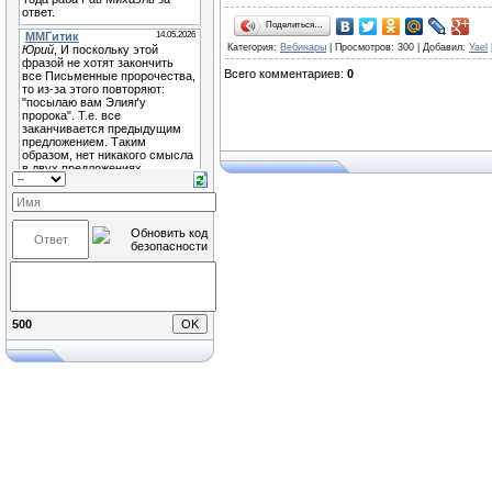
Поделиться…
Категория
:
Вебинары
|
Просмотров
: 300 |
Добавил
:
Yael
Всего комментариев
:
0
500