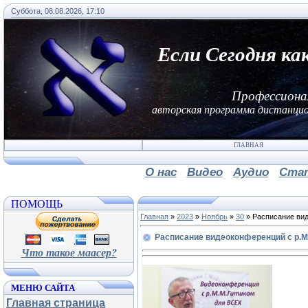
Суббота, 08.08.2026, 17:10
Если Сегодня ка
Профессиона
авторская программа дистанцио
ГЛАВНАЯ
О нас
Видео
Аудио
Ста
ПОМОЩЬ
Главная
»
2023
»
Ноябрь
»
30
» Расписание ви
Расписание видеоконференций с р.
Что такое маасер?
МЕНЮ САЙТА
Главная страница