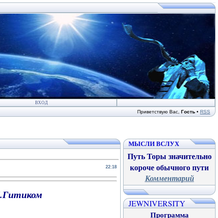
ВХОД
Приветствую Вас
,
Гость
•
RSS
МЫСЛИ ВСЛУХ
Путь Торы значительно
короче обычного пути
22:18
Комментарий
М.Гитиком
JEWNIVERSITY
Программа