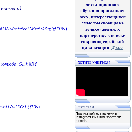
дистанционного
 времени)
обучения приглашает
всех, интересующихся
смыслом своей (и не
dW16MHMrbkNkbGMxN3k3czJzUT09
только) жизни, к
)
партнерству, в поиске
сокровищ еврейской
цивилизации.
Далее
ХОТИТЕ УЧИТЬСЯ?
в
ютюбе Gitik MM
OWowd1ZwUXZPQT09)
INSTAGRAM
Подписывайтесь на меня в
Instagram! Имя пользователя:
mmgitik