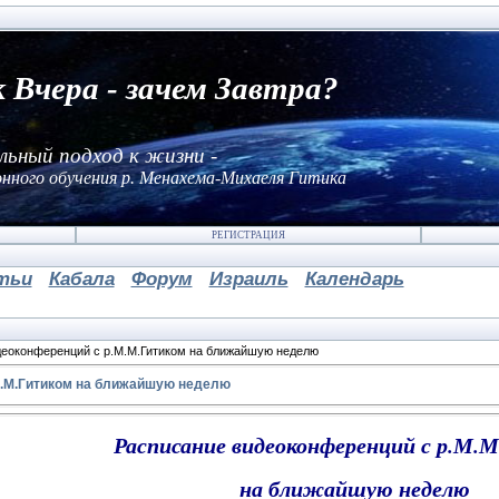
к Вчера - зачем Завтра?
льный подход к жизни -
нного обучения р. Менахема-Михаеля Гитика
РЕГИСТРАЦИЯ
тьи
Кабала
Форум
Израиль
Календарь
деоконференций с р.М.М.Гитиком на ближайшую неделю
М.М.Гитиком на ближайшую неделю
Расписание видеоконференций с р.М.
на ближайшую неделю