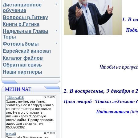
Дистанционное
обучение
Вопросы р.Гитику
1. В в
Книги р.Гитика
Подк
Недельные Главы
Торы
Фотоальбомы
Еврейский кинозал
Каталог файлов
Обратная связь
Чтобы не пропуст
Наши партнеры
МИНИ-ЧАТ
2. В воскресенье
, 3 декабря в 
Цикл лекций "
Птиха леХохмат ґ
Подключиться
(ht