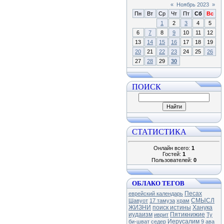
«
Ноябрь 2023
»
Пн
Вт
Ср
Чт
Пт
Сб
Вс
1
2
3
4
5
6
7
8
9
10
11
12
13
14
15
16
17
18
19
20
21
22
23
24
25
26
27
28
29
30
ПОИСК
СТАТИСТИКА
Онлайн всего:
1
Гостей:
1
Пользователей:
0
ОБЛАКО ТЕГОВ
Песах
еврейский календарь
СМЫСЛ
Шавуот
17 тамуза
храм
ЖИЗНИ
поиск истины
Ханука
иудаизм
Пятикнижие
иврит
Ту
Иерусалим
би-шват
седер
9 ава