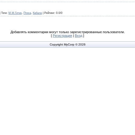
|
Теги
:
М.М.Гитик
,
Птиха
,
Кабала
|
Рейтинг
:
0.0
/
0
Добавлять комментарии могут только зарегистрированные пользователи.
[
Регистрация
|
Вход
]
Copyright MyCorp © 2026