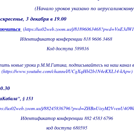
(Начало уроков указано по иерусалимскому
оскресенье,
3 декабря в 19.00
лючиться
(
https://us02web.zoom.us/j/81896063468?pwd=VnE3
Идентификатор конференции 818 9606 3468
Код доступа 589816
ить новые уроки р.М.М.Гитика, подписывайтесь на наш канал 
(
https://www.youtube.com/channel/UCgXqHbl2b1N4eKXL14-kApw)
20.30
аКабала"
, § 153
tps://us02web.zoom.us/j/88245836796?pwd=ZHBnUisyM2VvenU4
Идентификатор конференции 882 4583 6796
код доступа 680595