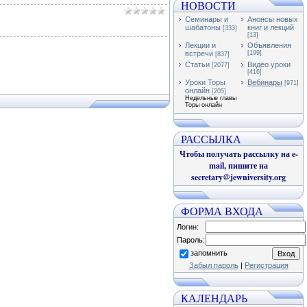
НОВОСТИ
Семинары и
Анонсы новых
шабатоны
книг и лекций
[333]
[13]
Лекции и
Объявления
встречи
[199]
[837]
Статьи
Видео уроки
[2077]
[416]
Уроки Торы
Вебинары
[971]
онлайн
[205]
Недельные главы
Торы онлайн
РАССЫЛКА
Чтобы получать рассылку на e-
mail, пишите на
secretary@jewniversity.org
ФОРМА ВХОДА
Логин:
Пароль:
запомнить
Забыл пароль
|
Регистрация
КАЛЕНДАРЬ