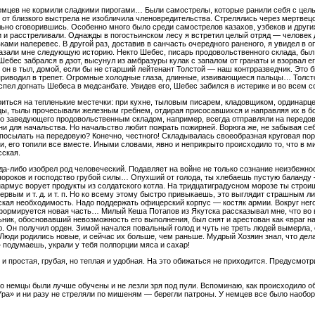
у немцев не кормили сладкими пирогами… Были самострелы, которые ранили себя с цел
 от близкого выстрела не изобличила членовредительства. Стрелялись через мертвецо
ельно сговорившись. Особенно много было среди самострелов казахов, узбеков и други
и расстреливали. Однажды в погостьинском лесу я встретил целый отряд — человек д
ами наперевес. В другой раз, доставив в санчасть очередного раненого, я увидел в 
азали мне следующую историю. Некто Шебес, писарь продовольственного склада, был п
Шебес забрался в дзот, высунул из амбразуры кулак с запалом от гранаты и взорвал ег
ы он в тыл, домой, если бы не старший лейтенант Толстой — наш контрразведчик. Это
приводил в трепет. Огромные холодные глаза, длинные, извивающиеся пальцы… Толст
пел догнать Шебеса в медсанбате. Увидев его, Шебес забился в истерике и во всем с
иться на тепленькие местечки: при кухне, тыловым писарем, кладовщиком, ординарцем 
ицы, тылы прочесывали железным гребнем, отдирая присосавшихся и направляя их в 
го заведующего продовольственным складом, например, всегда отправляли на передов
, ни для начальства. Но начальство любит пожрать пожирней. Ворюга же, не забывая се
посылать на передовую? Конечно, честного! Складывалась своеобразная круговая пор
, его топили все вместе. Иными словами, явно и неприкрыто происходило то, что в 
сская.
да-либо изобрел род человеческий. Подавляет на войне не только сознание неизбежно
 пороков и господство грубой силы… Опухший от голода, ты хлебаешь пустую баланду 
нармус ворует продукты из солдатского котла. На тридцатиградусном морозе ты строи
первым и т. д. и т. п. Но ко всему этому быстро привыкаешь, это выглядит страшным 
ская необходимость. Надо поддержать офицерский корпус — костяк армии. Вокруг него
 формируется новая часть… Милый Кеша Потапов из Якутска рассказывал мне, что во
ник, обосновавший невозможность его выполнения, был снят и арестован как «враг на
. Он получил орден. Зимой начался повальный голод и чуть не треть людей вымерла,
Люди родились новые, и сейчас их больше, чем раньше. Мудрый Хозяин знал, что дел
подумаешь, украли у тебя полпорции мяса и сахар!
 и простая, грубая, но теплая и удобная. На это обижаться не приходится. Предусмот
ко немцы были лучше обучены и не лезли зря под пули. Вспоминаю, как происходило 
«Ура» и ни разу не стреляли по мишеням — берегли патроны. У немцев все было наобор