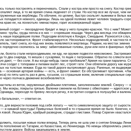
 только пострелять и переночевать. Спали у костра или просто на снегу. Костер греет
опаляет лица, в то же время спина леденеет от стужи. Но костер все же лучше, чем н
груженные как верблюды. По обочине, по целине, быстро скользят лыжники в белых мас
х попадается немного, единицы. Лишь на одной полянке лежит человек тридцать-сорок
на краю ее, на лохмотьях гимнастерки, горит исковерканный орден.
анный солдат — лихорадочно бредит и лицо у него пунцово-красное. Что с ним? Может
нино: трубы, груды пепла и в них — сгоревшие лошади. Через два месяца эти обжаре
 наши поредевшие полки. Подходим вплотную к Кондуе, Смердыне. Разносится слух,
ло застопоривается. Фронт стабилизируется. Несколько подразделений, в частности
тепель, тают снега, из-под них вновь появляются мертвецы. Рядами, на местах зимних а
Их порядочно скопилось за зиму: забинтованные головы, руки или ноги в фанерных л
сли, болота стали непроходимыми, ни еду, ни оружие подвезти невозможно. Застреваю
таща то два снаряда, то мешок с сухарями, то ящик с патронами. Обратно по слякоти во
орую дают, — без соли. А вы когда-нибудь такое пробовали? Армия на грани паралича.
чи солдат с топорами и пилами валят лес, строят гати. Они облепили дорогу как мура
ых на толстые лежаки. Езда по такой дороге вытряхивает душу. Раненые, не выдержав
га — основная артерия войны — есть, и фронт оживет. Ее обстреливает противник. «Л
а) по пять-шесть раз в день, гуськом, со страшным воем, включив специальные сир
но через полчаса движение возобновляется.
настилы из веток, окруженные двойными плетнями, заполненными землей. Сверху — оп
пле. Мы мокры, покрыты грязью. Валенки сменили на ботинки с обмотками — идиотское
Однажды, переходя по бревну лесную речку, я встретил солдата в полушубке и валенка
о батальона», — ответил он.
есто, для верности положив под себя лопату — чисто символическую защиту от сырост
 — и никакой простуды! Привычных болезней в то страшное время не было. Конечно, к
ся язвой. Лешка Юдин, храбрый разведчик, страдал глистами. Повар Серегин хвасталс
должить, посылая новые полки вперед. Теперь речь не шла уже о снятии блокады Лени
 пополнение из Татарии, из Казахстана, из Ленинграда. Но немцы оборонялись умело,
пустели дороги. Войска закапывались в землю.