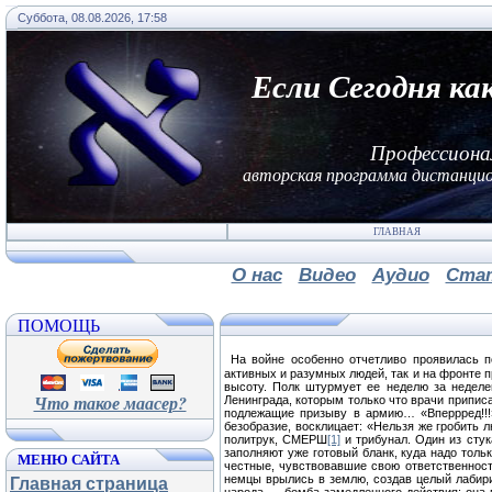
Суббота, 08.08.2026, 17:58
Если Сегодня ка
Профессиона
авторская программа дистанцио
ГЛАВНАЯ
О нас
Видео
Аудио
Ста
ПОМОЩЬ
На войне особенно отчетливо проявилась п
активных и разумных людей, так и на фронте 
высоту. Полк штурмует ее неделю за неделе
Что такое маасер?
Ленинграда, которым только что врачи припис
подлежащие призыву в армию… «Вперрред!!!»,
безобразие, восклицает: «Нельзя же гробить 
политрук, СМЕРШ
[1]
и трибунал. Один из стук
заполняют уже готовый бланк, куда надо толь
МЕНЮ САЙТА
честные, чувствовавшие свою ответственност
немцы врылись в землю, создав целый лабири
Главная страница