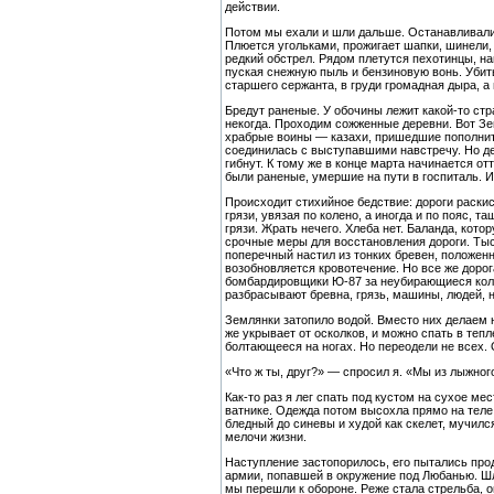
действии.
Потом мы ехали и шли дальше. Останавливались
Плюется угольками, прожигает шапки, шинели, 
редкий обстрел. Рядом плетутся пехотинцы, на
пуская снежную пыль и бензиновую вонь. Убиты
старшего сержанта, в груди громадная дыра, а 
Бредут раненые. У обочины лежит какой-то стр
некогда. Проходим сожженные деревни. Вот Зе
храбрые воины — казахи, пришедшие пополнить
соединилась с выступавшими навстречу. Но де
гибнут. К тому же в конце марта начинается от
были раненые, умершие на пути в госпиталь. 
Происходит стихийное бедствие: дороги раски
грязи, увязая по колено, а иногда и по пояс, 
грязи. Жрать нечего. Хлеба нет. Баланда, кот
срочные меры для восстановления дороги. Тыся
поперечный настил из тонких бревен, положенн
возобновляется кровотечение. Но все же доро
бомбардировщики Ю-87 за неубирающиеся колес
разбрасывают бревна, грязь, машины, людей, 
Землянки затопило водой. Вместо них делаем 
же укрывает от осколков, и можно спать в те
болтающееся на ногах. Но переодели не всех. 
«Что ж ты, друг?» — спросил я. «Мы из лыжног
Как-то раз я лег спать под кустом на сухое м
ватнике. Одежда потом высохла прямо на теле
бледный до синевы и худой как скелет, мучил
мелочи жизни.
Наступление застопорилось, его пытались про
армии, попавшей в окружение под Любанью. Шло
мы перешли к обороне. Реже стала стрельба, о