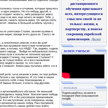
елеянная большевиками масса подонков породит
дистанционного
обучения приглашает
ритупились тоска и отчаяние, которые пришлось
 и идти умирать. Не кто-нибудь другой, а
всех, интересующихся
бо оторвет челюсть, либо разворотит живот,
 еще и не жил, еще ничего не видел. Тебе, у
смыслом своей (и не
повезло, смерть прошла мимо. Но завтра опять
только) жизни, к
заметит: ляжешь в большой штабель трупов у
партнерству, в поиске
ы их уничтожал Сталин, загоняя пулями в
сокровищ еврейской
кая нация, прежде всего душа ее. Смогут ли
цивилизации.
Далее
, а охваченные ужасом, и все же шли!
ливо выслушивали напутствие политруков —
ми, а потому, что НАДО. Так, видимо, ходили
ХОТИТЕ УЧИТЬСЯ?
нашего народа… Выйдя на нейтральную полосу,
 пока пули и осколки не затыкали орущие
лагодаря Сталину, под знаменем Сталина? У
дь не только война, но и восстановление
ял людей в лагеря, те, кто гнал в
а Сталина!». Комиссары пытались вбить это в
оей роли: тыча наганом в рожи, он гнал робких
отали у нас прекрасно. И это тоже в наших
святить себя этому благородному и
 И барыш больше, и власть над другими
INSTAGRAM
 и артиллерийского обстрела. Не меньший
Подписывайтесь на меня в
роводились перед боем. Хватали каких-нибудь
Instagram! Имя пользователя:
буквой «П» и без разговоров приканчивали
mmgitik
 А в наступлении, если повернешь назад,
и организатор наших побед. Расстреливали,
боеспособность наших доблестных войск.