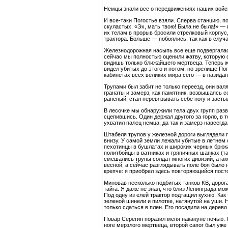
Немцы знали все о передвижениях наших войск,
И все-таки Погостье взяли. Сперва станцию, п
скуластых. «Эх, мать твою! Была не была!» — 
их телам в прорыв бросили стрелковый корпус
трактора. Больше — побоялись, так как в слу
Железнодорожная насыпь все еще подвергалась 
сейчас мы полностью оценили жатву, которую 
видишь только ближайшего мертвеца. Теперь же
видел убитых до этого и потом, но зрелище По
кабинетах всех великих мира сего — в назидани
Трупами был забит не только переезд, они ва
гранаты и замерз, как памятник, возвышаясь 
раненый, стал перевязывать себе ногу и застыл
В лесочке мы обнаружили тела двух групп раз
сцепившись. Один держал другого за горло, в 
ухватил палец немца, да так и замерз навсегд
Штабеля трупов у железной дороги выглядели п
внизу. У самой земли лежали убитые в летнем
пехотинцы в бушлатах и широких черных брюк
политбойцы в ватниках и тряпичных шапках (та
смешались трупы солдат многих дивизий, ата
весной, а сейчас разглядывать поле боя было
крепче: я приобрел здесь повторяющийся пост
Миновав несколько подбитых танков KB, дорог
тайга. Я даже не знал, что близ Ленинграда м
Под одну из елей трактор подтащил кухню. Как
зеленой шинели и пилотке, натянутой на уши. 
только сдаться в плен. Его посадили на дерев
Повар Серегин поразил меня накануне ночью. 
ноге мерзлого мертвеца, второй сапог был уже