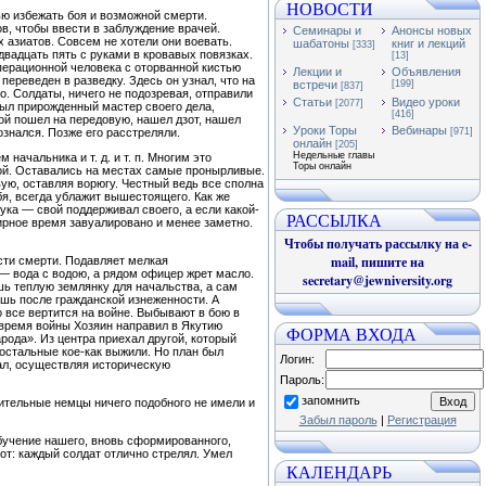
НОВОСТИ
ью избежать боя и возможной смерти.
в, чтобы ввести в заблуждение врачей.
Семинары и
Анонсы новых
х азиатов. Совсем не хотели они воевать.
шабатоны
книг и лекций
[333]
вадцать пять с руками в кровавых повязках.
[13]
операционной человека с оторванной кистью
Лекции и
Объявления
ереведен в разведку. Здесь он узнал, что на
встречи
[199]
[837]
о. Солдаты, ничего не подозревая, отправили
Статьи
Видео уроки
[2077]
 был прирожденный мастер своего дела,
[416]
ой пошел на передовую, нашел дзот, нашел
Уроки Торы
Вебинары
ознался. Позже его расстреляли.
[971]
онлайн
[205]
Недельные главы
начальника и т. д. и т. п. Многим это
Торы онлайн
бой. Оставались на местах самые пронырливые.
ую, оставляя ворюгу. Честный ведь все сполна
бя, всегда ублажит вышестоящего. Как же
ука — свой поддерживал своего, а если какой-
РАССЫЛКА
мирное время завуалировано и менее заметно.
Чтобы получать рассылку на e-
mail, пишите на
сти смерти. Подавляет мелкая
— вода с водою, а рядом офицер жрет масло.
secretary@jewniversity.org
шь теплую землянку для начальства, а сам
лишь после гражданской изнеженности. А
 все вертится на войне. Выбывают в бою в
 время войны Хозяин направил в Якутию
ФОРМА ВХОДА
рода». Из центра приехал другой, который
 остальные кое-как выжили. Но план был
Логин:
ал, осуществляя историческую
Пароль:
запомнить
рительные немцы ничего подобного не имели и
Забыл пароль
|
Регистрация
обучение нашего, вновь сформированного,
от: каждый солдат отлично стрелял. Умел
КАЛЕНДАРЬ