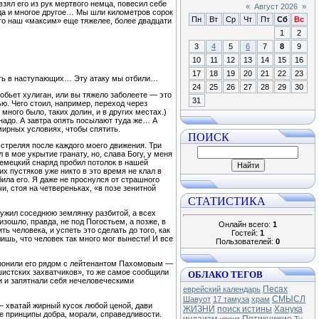
зял его из рук мертвого немца, повесил себе
«
Август 2026
»
еда и многое другое… Мы шли километров сорок
Пн
Вт
Ср
Чт
Пт
Сб
Вс
то наш «максим» еще тяжелее, более двадцати
1
2
3
4
5
6
7
8
9
10
11
12
13
14
15
16
17
18
19
20
21
22
23
алить в наступающих… Эту атаку мы отбили…
24
25
26
27
28
29
30
обьет хулиган, или вы тяжело заболеете — это
31
ю. Чего стоил, например, переход через
ного было, таких долин, и в других местах.)
надо. А завтра опять посылают туда же… А
 мирных условиях, чтобы спятить.
ПОИСК
 стреляя после каждого моего движения. Три
в мое укрытие гранату, но, слава Богу, у меня
немецкий снаряд пробил потолок в нашей
их пустяков уже никто в это время не клал в
ила его. Я даже не проснулся от страшного
, стоя на четвереньках, «в позе зенитной
СТАТИСТИКА
ружил соседнюю землянку разбитой, а всех
зошло, правда, не под Погостьем, а позже, в
Онлайн всего:
1
ть человека, и успеть это сделать до того, как
Гостей:
1
ишь, что человек так много мог вынести! И все
Пользователей:
0
хоронили его рядом с лейтенантом Пахомовым —
ОБЛАКО ТЕГОВ
шистских захватчиков», то же самое сообщили
и и запятнали себя нечеловеческими
Песах
еврейский календарь
СМЫСЛ
Шавуот
17 тамуза
храм
— хватай жирный кусок любой ценой, дави
ЖИЗНИ
поиск истины
Ханука
е принципы добра, морали, справедливости.