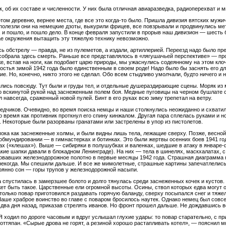
 об их составе и численности. У них была отличная авиаразведка, радиоперехват и м
отом деревню, вернее места, где все это когда-то было. Пришла дивизия вятских мужи
полезли они на немецкие дзоты, выкурили фрицев, все повзрывали и продвинулись метр
, и пошло, и пошло дело. В конце февраля запустили в прорыв наш дивизион — шесть
чае окружения вытащить эту тяжелую технику невозможно.
обстрелу — правда, не из пулеметов, а издали, артиллерией. Переезд надо было пре
собрала здесь смерть. Раньше все представлялось в «лягушачьей перспективе» — пр
, встав на ноги, как подобает царю природы, мы ужаснулись содеянному на этом клоч
гостья зимой 1942 года было единственным в своем роде! Надо было бы заснять его д
е. Но, конечно, никто этого не сделал. Обо всем стыдливо умолчали, будто ничего и 
лялись повсюду. Тут были и груды тел, и отдельные душераздирающие сцены. Моряк из
со вскинутой рукой над заснеженным полем боя. Медные пуговицы на черном бушлате с
 навсегда, сраженный новой пулей. Бинт в его руках всю зиму трепетал на ветру.
ведчиков. Очевидно, во время поиска немцы и наши столкнулись неожиданно и схватил
то время как противник проткнул его спину кинжалом. Другая пара сплелась руками и 
а. Некоторые были разорваны гранатами или застрелены в упор из пистолетов.
ока как заснеженные холмы, и были видны лишь тела, лежащие сверху. Позже, весной, 
 обмундировании — в гимнастерках и ботинках. Это были жертвы осенних боев 1941 го
ах («клешах»). Выше — сибиряки в полушубках и валенках, шедшие в атаку в январе
кие шапки давали в блокадном Ленинграде). На них — тела в шинелях, маскхалатах, с 
ковавших железнодорожное полотно в первые месяцы 1942 года. Страшная диаграмма 
 некогда. Мы спешили дальше. И все же мимолетные, страшные картины запечатлелись
оянно сон — горы трупов у железнодорожной насыпи.
а спустилась в замерзшее болото и долго тянулась среди заснеженных кочек и кустов
ожет быть такое. Царственные ели огромной высоты. Осины, ствол которых едва могут 
 только повар приготовился раздавать горячую баланду, сверху посыпался снег и тяж
Наше храброе воинство во главе с поваром бросилось наутек. Однако немец был совсе
о два дня назад, приказав стрелять иванов. Но фронт прошел дальше. Не дождавшись 
Я ходил по дороге часовым и вдруг услышал глухие удары: то повар старательно, с п
 оттяпан. «Сырые дрова не горят, а резиной хорошо растапливать котел», — пояснил м