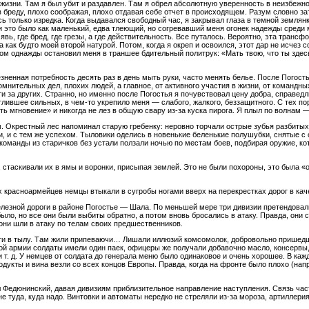
изни. Там я был убит и раздавлен. Там я обрел абсолютную уверенность в неизбежно
в бреду, плохо соображая, плохо отдавая себе отчет в происходящем. Разум словно за
 только изредка. Когда выдавался свободный час, я закрывал глаза в темной землянк
 это было как маленький, едва тлеющий, но согревавший меня огонек надежды среди 
 явь, где бред, где грезы, а где действительность. Все путалось. Вероятно, эта трансф
как будто моей второй натурой. Потом, когда я окреп и освоился, этот дар не исчез 
м однажды остановил меня в траншее бдительный политрук: «Мать твою, что ты здесь 
зненная потребность десять раз в день мыть руки, часто менять белье. После Погост
омнительных дел, плохих людей, а главное, от активного участия в жизни, от командн
 за других. Странно, но именно после Погостья я почувствовал цену добра, справедл
лившее сильных, в чем-то укрепило меня — слабого, жалкого, беззащитного. С тех пор
вить мгновение» и никогда не лез в общую свару из-за куска пирога. Я плыл по волнам
. Окрестный лес напоминал старую гребенку: неровно торчали острые зубья разбитых
и, и с тем же успехом. Тыловики оделись в новенькие беленькие полушубки, снятые с 
команды из старичков без устали ползали ночью по местам боев, подбирая оружие, кот
г, стаскивали их в ямы и воронки, присыпая землей. Это не были похороны, это была 
х красноармейцев немцы втыкали в сугробы ногами вверх на перекрестках дорог в кач
лезной дороги в районе Погостье — Шала. По меньшей мере три дивизии претендовали 
ыло, но все они были выбиты обратно, а потом вновь бросались в атаку. Правда, они
 они шли в атаку по телам своих предшественников.
ти в тылу. Там жили припеваючи… Лишали иллюзий комсомолок, добровольно пришед
ной армии солдаты имели один паек, офицеры же получали добавочно масло, консервы
и т. д. У немцев от солдата до генерала меню было одинаковое и очень хорошее. В каж
дукты и вина везли со всех концов Европы. Правда, когда на фронте было плохо (нап
л Федюнинский, давая дивизиям приблизительное направление наступления. Связь част
е туда, куда надо. Винтовки и автоматы нередко не стреляли из-за мороза, артиллерия