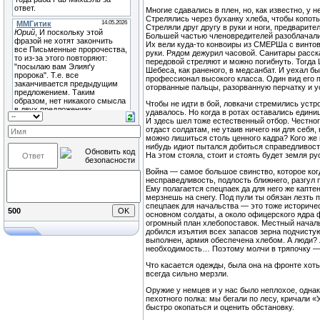
Многие сдавались в плен, но, как известно, 
Стрелялись через буханку хлеба, чтобы копоть
Стреляли друг другу в руки и ноги, предварит
Большей частью членовредителей разоблачали 
Их вели куда-то конвоиры из СМЕРШа с винтовк
руки. Рядом дежурил часовой. Санитары расск
передовой стреляют и можно погибнуть. Тогда 
Шебеса, как раненого, в медсанбат. И уехал б
профессионал высокого класса. Один вид его 
оторванные пальцы, разорванную перчатку и ус
Чтобы не идти в бой, ловкачи стремились устро
удавалось. Но когда в ротах оставались един
И здесь шел тоже естественный отбор. Честно
отдаст солдатам, не утаив ничего ни для себя
можно лишиться столь ценного кадра? Кого же 
нибудь идиот пытался добиться справедливости
На этом стояла, стоит и стоять будет земля ру
Война — самое большое свинство, которое ког
несправедливость, подлость ближнего, разгул
Ему полагается спецпаек да для него же капте
мерзнешь на снегу. Под пули ты обязан лезть 
спецпаек для начальства — это тоже историче
500
основном солдаты, а около офицерского ядра
огромный план хлебопоставок. Местный началь
добился изъятия всех запасов зерна подчистую
выполнен, армия обеспечена хлебом. А люди? 
необходимость… Поэтому молчи в тряпочку — 
Что касается одежды, была она на фронте хоть
всегда сильно мерзли.
Оружие у немцев и у нас было неплохое, одна
пехотного полка: мы бегали по лесу, кричали 
быстро окопаться и оценить обстановку.