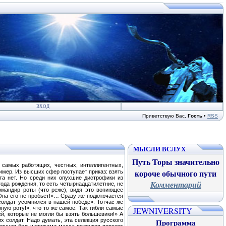
ВХОД
Приветствую Вас
,
Гость
•
RSS
МЫСЛИ ВСЛУХ
Путь Торы значительно
 самых работящих, честных, интеллигентных,
короче обычного пути
имер. Из высших сфер поступает приказ: взять
та нет. Но среди них опухшие дистрофики из
Комментарий
ода рождения, то есть четырнадцатилетние, не
командир роты (что реже), видя это вопиющее
 Она его не пробьет!»… Сразу же подключается
 солдат усомнился в нашей победе». Тотчас же
ную роту!», что то же самое. Так гибли самые
JEWNIVERSITY
й, которые не могли бы взять большевики!» А
 солдат. Надо думать, эта селекция русского
Программа