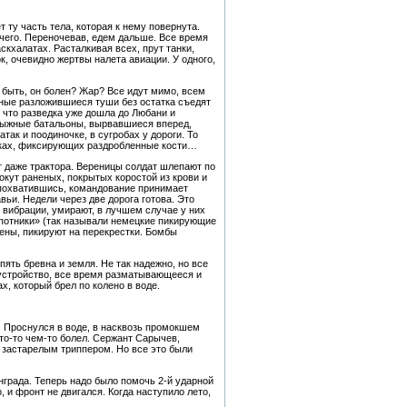
 ту часть тела, которая к нему повернута.
ичего. Переночевав, едем дальше. Все время
кхалатах. Расталкивая всех, прут танки,
, очевидно жертвы налета авиации. У одного,
 быть, он болен? Жар? Все идут мимо, всем
нные разложившиеся туши без остатка съедят
 что разведка уже дошла до Любани и
 лыжные батальоны, вырвавшиеся вперед,
так и поодиночке, в сугробах у дороги. То
убках, фиксирующих раздробленные кости…
т даже трактора. Вереницы солдат шлепают по
локут раненых, покрытых коростой из крови и
 Спохватившись, командование принимает
вьи. Недели через две дорога готова. Это
 вибрации, умирают, в лучшем случае у них
апотники» (так называли немецкие пикирующие
ены, пикируют на перекрестки. Бомбы
ять бревна и земля. Не так надежно, но все
 устройство, все время разматывающееся и
х, который брел по колено в воде.
и. Проснулся в воде, в насквозь промокшем
то-то чем-то болел. Сержант Сарычев,
я застарелым триппером. Но все это были
нграда. Теперь надо было помочь 2-й ударной
 и фронт не двигался. Когда наступило лето,