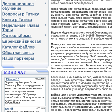
народа — бомба замедленного действия: она в
новые поколения себе подобных.
Дистанционное
обучение
Легко писать это, когда прошли годы, когда з
тогда пережить. Представить это отчаяние нево
Вопросы р.Гитику
именно ты, и не когда-нибудь, а сейчас, сию м
либо выбьет глаза, либо снесет череп. Именно т
Книги р.Гитика
которого все впереди, когда тебе всего семнад
надо атаковать. Опять надо умирать, и не геро
Недельные Главы
железной дороги и сгниешь, забытый всеми в л
Торы
Бедные, бедные русские мужики! Они оказалис
Фотоальбомы
социализм, а теперь, в 1941–1945, Гитлер уби
жить потомки тех кто остался? И вообще, что 
Еврейский кинозал
Почему же шли на смерть, хотя ясно понимали
Каталог файлов
Раздумывать и обосновывать свои поступки то
малограмотное переложение дубовых и пустых 
Обратная связь
умирать и предки наши на Куликовом поле либ
вовсе не кричали «За Родину! За Сталина!», к
Наши партнеры
глотки. До Сталина ли было, когда смерть ряд
меня на этот счет нет сомнений. Те, кто побед
страны прошло за их счет. Те же из них, кто ещ
бессмысленные кровавые атаки на войне. Они 
МИНИ-ЧАТ
наши головы, но в атаках комиссаров не было.
Конечно же, шли в атаку не все, хотя и больши
вперед… Были дезертиры. Этих ловили и тут ж
лучших традициях. От Малюты Скуратова до Бе
необходимому всякому государству делу. В ми
полная. А в войну не надо подставлять свою го
Войска шли в атаку, движимые ужасом. Ужасна
ужас вызывала неумолимая угроза расстрела.
хилых доходяг или тех, кто что-нибудь сболтн
несчастных. Эта профилактическая политработ
получишь пулю от заградотряда. Страх заставл
конечно, и после неудачного боя. А бывало и 