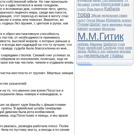
иудаизм
Пятикнижие
иврит
Ту
сти собственной гибели. Но там произошло
Иерусалим
би-шват
седер
9 ава
тух и едва теплился в моем голодном,
Кабала
е и вспоминал дом, солнечное лето, цветы,
сукот
Йом Кипур
мрачного ледяного мира, среди жестокости,
тора
Эйсав
недельная глава
ормация, этот переход из жизни в мечту спас
совсем и очень мне помогал. Вероятно, во
Израиль
галут
Геула
Моше
египет
ходишь без оружия, с цветком в руках, как
Пурим
Шабат
рига
америка
душа
евреи
человек
Молитва
М.М.Гитик
ья я обрел инстинктивную способность
ых постов, от необходимости принимать
ивости, высокой морали, о которых раньше и
любовь
Машиах
Шабатон
сука
 я всегда жил надеждой на что-то лучшее, что
Ноах
еврейский
Свобода
урок
киев
 — правда, судьба была благосклонна ко мне…
жизнь
Добро и зло
харьков
москва
недельные главы
 снарядами стволов. Свежий снег успевал за
Лод
сибиряков из пополнения, полегших, еще не
орое кое-как чистили, чинили и отдавали вновь
«очистка местности от трупов». Мертвых немцев
естве указателей.
на то, что именно они взяли Погостье и
 сохранили лишь номера и командиров, а
ших на фронт «для борьбы с фашистскими
, галеты. В армейские штабы генералам
дой дивизии была рота колбасников,
ример, под Погостьем) и немцы, и мы жрали
о рвалась, разведка работала плохо. Полки
 била по пустому месту, а иногда и по своим.