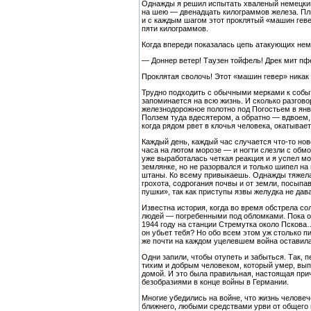
Однажды я решил испытать хваленый немецкий п
на шею — двенадцать килограммов железа. Плю
и с каждым шагом этот проклятый «машин геве
пяти килограммов.
Когда впереди показалась цепь атакующих нем
— Доннер ветер! Таузен тойфель! Дрек мит пф
Проклятая сволочь! Этот «машин гевер» никак 
Трудно подходить с обычными мерками к событ
запоминается на всю жизнь. И сколько разгов
железнодорожное полотно под Погостьем в янва
Ползем туда вдесятером, а обратно — вдвоем, 
когда рядом рвет в клочья человека, окатывает
Каждый день, каждый час случается что-то нов
часа на лютом морозе — и ногти слезли с обмо
уже выработалась четкая реакция и я успел мо
землянке, но не разорвался и только шипел на 
штаны. Ко всему привыкаешь. Однажды тяжелая 
грохота, содрогания почвы и от земли, посыпа
пушки», так как приступы язвы желудка не дав
Известна история, когда во время обстрела со
людей — погребенными под обломками. Пока он 
1944 году на станции Стремутка около Пскова… А
он убьет тебя? Но обо всем этом уж столько п
же почти на каждом уцелевшем война оставила
Одни запили, чтобы отупеть и забыться. Так,
тихим и добрым человеком, который умер, выпи
домой. И это была правильная, настоящая при
безобразиями в конце войны в Германии.
Многие убедились на войне, что жизнь человеч
ближнего, любыми средствами урви от общего 