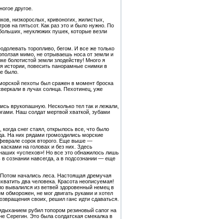
ногое другое.
чков, низкорослых, кривоногих, жилистых,
ов на пятьсот. Как раз это и было нужно. По
 больших, неуклюжих пушек, которые везли
одолевать торопливо, бегом. И все же только
оползая мимо, не отрываешь носа от земли и
ке болотистой земли злодейству! Много я
ля истории, повесить панорамные снимки в
не было.
 морской пехоты был сражен в момент броска
веркали в лучах солнца. Пехотинец, уже
ись врукопашную. Несколько тел так и лежали,
ногами. Наш солдат мертвой хваткой, зубами
когда снег стаял, открылось все, что было
да. На них рядами громоздились морские
-феврале сорок второго. Еще выше —
касками на головах и без них. Здесь
наших «успехов»! Но все это обнажилось лишь
 в сознании навсегда, а в подсознании — еще
. Потом начались леса. Настоящая дремучая
охватить два человека. Красота неописуемая!
ело вывалился из ветвей здоровенный немец в
м обморожен, не мог двигать руками и хотел
возвращения своих, решил ганс идти сдаваться.
ридыханием рубил топором резиновый сапог на
не Серегин. Это была солдатская смекалка в