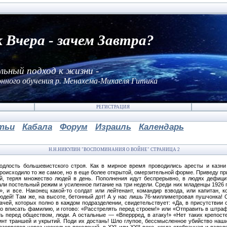
к Вчера - зачем Завтра?
льный подход к жизни -
нного обучения р. Менахема-Михаеля Гитика
РЕГИСТРАЦИЯ
тьи
Кабала
Форум
Израиль
Календарь
Н.Н.НИКУЛИН "ВОСПОМИНАНИЯ О ВОЙНЕ" СТРАНИЦА 2
одлость большевистского строя. Как в мирное время проводились аресты и казни
происходило то же самое, но в еще более открытой, омерзительной форме. Приведу пр
й, теряя множество людей в день. Пополнения идут беспрерывно, в людях дефици
али постельный режим и усиленное питание на три недели. Среди них младенцы 1926 г
 и все. Наконец какой-то солдат или лейтенант, командир взвода, или капитан, 
людей! Там же, на высоте, бетонный дот! А у нас лишь 76-миллиметровая пушчонка!
ачей, которых полно в каждом подразделении, свидетельствует: «Да, в присутствии
ко вписать фамилию, и готово: «Расстрелять перед строем!» или «Отправить в штраф
ь перед обществом, люди. А остальные — «Вперрред, в атаку!» «Нет таких крепосте
нт траншей и укрытий. Поди их достань! Шло глупое, бессмысленное убийство наших