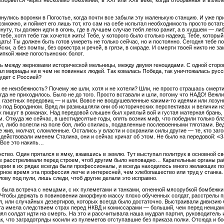
зорвется через несколько поколений, в XXI или XXII веке, когда отобранная и взл
атянулись воронки в Погостье, когда почти все забыли эту маленькую станцию. И уже п
зможно, и поймет его лишь тот, кто сам на себе испытал необходимость просто встать
инуту, ты должен идти в огонь, где в лучшем случае тебя легко ранит, а в худшем — ли
ебе, хотя тебе так хочется жить! Тебе, у которого было столько надежд. Тебе, который
цать! Ты должен быть готов умереть не только сейчас, но и постоянно. Сегодня тебе 
йски, а без помпы, без оркестра и речей, в грязи, в смраде. И смерти твоей никто не 
ипкой жиже погостьинских болот.
ь между жерновами исторической мельницы, между двумя геноцидами. С одной сторон
вал мириады ни в чем не повинных людей. Так ковалась Победа, так уничтожалась русс
будет с Россией?
 ее неизбежность? Почему же шли, хотя и не хотели? Шли, не просто страшась смерти
гда не приходилось. Было не до того. Просто вставали и шли, потому что НАДО! Веж
газетных передовиц — и шли. Вовсе не воодушевленные какими-то идеями или лозунга
о под Бородином. Вряд ли размышляли они об исторических перспективах и величии 
ак пишут в романах. Над передовой слышен был хриплый вой и густая матерная брань,
ом. Откуда же сейчас, в шестидесятые годы, опять возник миф, что победили только б
ил, либо полегли на поле боя, либо спились, подавленные послевоенными тяготами. Ве
е жив, молчат, сломленные. Остались у власти и сохранили силы другие — те, кто загон
действовали именем Сталина, они и сейчас кричат об этом. Не было на передовой: «З
 Все это накипь…
нство. Один прятался в ямку, вжавшись в землю. Тут выступал политрук в основной св
е расстреливали перед строем, чтоб другим было неповадно… Карательные органы раб
рии в их рядах всегда были профессионалы, и всегда находилось много желающих по
рное время эта профессия легче и интересней, чем хлебопашество или труд у станка.
лову под пули, лишь следи, чтоб другие делали это исправно.
 была встреча с немцами, с их пулеметами и танками, огненной мясорубкой бомбежки
 Чтобы держать в повиновении аморфную массу плохо обученных солдат, расстрелы п
ул, или случайных дезертиров, которых всегда было достаточно. Выстраивали дивизию 
а имела следствием страх перед НКВД и комиссарами — больший, чем перед немцами.
ял солдат идти на смерть. На это и рассчитывала наша мудрая партия, руководитель 
так, что заградотряды косили из пулеметов отступавшие без приказа полки. Отсюда и 