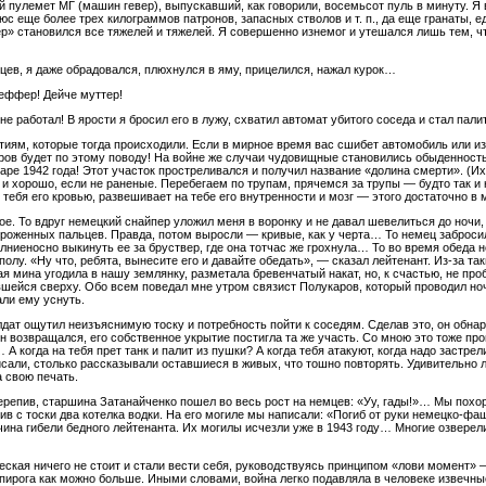
улемет МГ (машин гевер), выпускавший, как говорили, восемьсот пуль в минуту. Я в
с еще более трех килограммов патронов, запасных стволов и т. п., да еще гранаты, 
р» становился все тяжелей и тяжелей. Я совершенно изнемог и утешался лишь тем, ч
цев, я даже обрадовался, плюхнулся в яму, прицелился, нажал курок…
еффер! Дейче муттер!
не работал! В ярости я бросил его в лужу, схватил автомат убитого соседа и стал п
иям, которые тогда происходили. Если в мирное время вас сшибет автомобиль или из
оров будет по этому поводу! На войне же случаи чудовищные становились обыденность
ре 1942 года! Этот участок простреливался и получил название «долина смерти». (Их м
и хорошо, если не раненые. Перебегаем по трупам, прячемся за трупы — будто так и 
 тебя его кровью, развешивает на тебе его внутренности и мозг — этого достаточно в
ое. То вдруг немецкий снайпер уложил меня в воронку и не давал шевелиться до ночи,
роженных пальцев. Правда, потом выросли — кривые, как у черта… То немец забросил 
лниеносно выкинуть ее за бруствер, где она тотчас же грохнула… То во время обеда 
полу. «Ну что, ребята, вынесите его и давайте обедать», — сказал лейтенант. Из-за так
мина угодила в нашу землянку, разметала бревенчатый накат, но, к счастью, не проб
вшейся сверху. Обо всем поведал мне утром связист Полукаров, который проводил ночи
али ему уснуть.
лдат ощутил неизъяснимую тоску и потребность пойти к соседям. Сделав это, он обна
возвращался, его собственное укрытие постигла та же участь. Со мною это тоже прои
 когда на тебя прет танк и палит из пушки? А когда тебя атакуют, когда надо застрели
исали, столько рассказывали оставшиеся в живых, что тошно повторять. Удивительно л
 свою печать.
 перепив, старшина Затанайченко пошел во весь рост на немцев: «Уу, гады!»… Мы по
в с тоски два котелка водки. На его могиле мы написали: «Погиб от руки немецко-фа
чина гибели бедного лейтенанта. Их могилы исчезли уже в 1943 году… Многие озверел
еская ничего не стоит и стали вести себя, руководствуясь принципом «лови момент» 
пирога как можно больше. Иными словами, война легко подавляла в человеке извечны