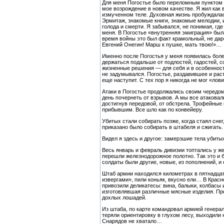
Для меня Погостье было переломным пунктом ж
мое возрождение в новом качестве. Я жил как 
измученном теле. Духовная жизнь пробуждалась
Эрмитаж, знакомые книги, знакомые мелодии, и
голода и смерти. Я забывался, не понимая, где
меня. В Погостье «внутренняя эмиграция» была 
время войны это был факт крамольный, не даро
Евгений Онегин! Марш к пушке, мать твою!»…
Именно после Погостья у меня появилась боле
держаться подальше от подлостей, гадостей, с
жизненные решения — для себя и в особенности
не задумывался. Погостье, раздавившее и раст
еще наступит. С тех пор я никогда не мог «ло
Атаки в Погостье продолжались своим чередом
день почернеть от взрывов. А мы все атаковал
достигнув передовой, от обстрела. Трофейные 
прибывшим. Все шло как по конвейеру.
Убитых стали собирать позже, когда стаял сне
приказано было собирать в штабеля и сжигать.
Видел я здесь и другое: замерзшие тела убиты
Весь январь и февраль дивизии топтались у же
перешли железнодорожное полотно. Так это и б
солдаты были другие, новые, из пополнений, и
Штаб армии находился километрах в пятнадца
извергами», пили коньяк, вкусно ели… В Крас
привозили деликатесы: вина, балыки, колбасы 
изготовлявшая различные мясные изделия. Про
дохлых лошадей.
Из штаба, по карте командовал армией генера
теряли ориентировку в глухом лесу, выходили н
Снарядов не хватало…