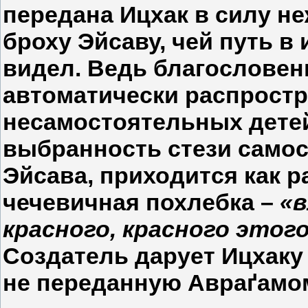
передана Ицхак в силу н
броху Эйсаву, чей путь в
видел. Ведь благословени
автоматически распростра
несамостоятельных детей
выбранность стези само
Эйсава, приходится как р
чечевичная похлебка –
«в
красного, красного этог
Создатель дарует Ицхаку
не переданную Авраґамом 