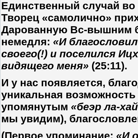
Единственный случай во 
Творец «самолично» при
Дарованную Вс-вышним б
немедля:
«И благословил
своего(!) и поселился Иц
видящего меня»
(25:11).
И у нас появляется, благ
уникальная возможность
упомянутым
«беэр ла-ха
мы увидим), благословле
(Первое упоминание:
«И 