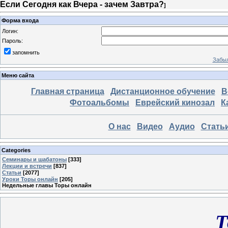
Если Сегодня как Вчера - зачем Завтра?
]
Форма входа
Логин:
Пароль:
запомнить
Забыл
Меню сайта
Главная страница
Дистанционное обучение
В
Фотоальбомы
Еврейский кинозал
К
О нас
Видео
Аудио
Стать
Categories
Семинары и шабатоны
[333]
Лекции и встречи
[837]
Статьи
[2077]
Уроки Торы онлайн
[205]
Недельные главы Торы онлайн
Т