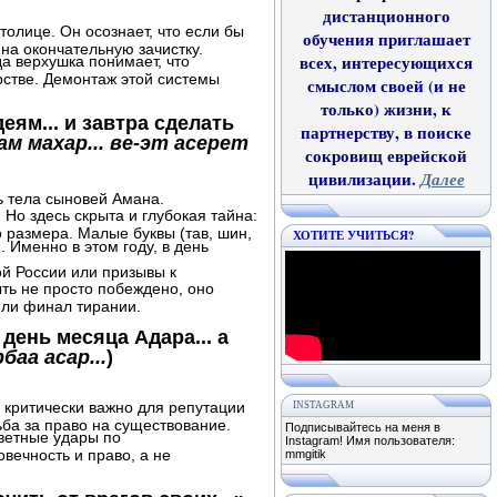
дистанционного
олице. Он осознает, что если бы
обучения приглашает
 на окончательную зачистку.
всех, интересующихся
да верхушка понимает, что
рстве. Демонтаж этой системы
смыслом своей (и не
только) жизни, к
еям... и завтра сделать
партнерству, в поиске
м махар... ве-эт асерет
сокровищ еврейской
цивилизации.
Далее
ь тела сыновей Амана.
 Но здесь скрыта и глубокая тайна:
о размера. Малые буквы (тав, шин,
ХОТИТЕ УЧИТЬСЯ?
. Именно в этом году, в день
ой России или призывы к
ть не просто побеждено, оно
ели финал тирании.
день месяца Адара... а
баа асар...
)
о критически важно для репутации
INSTAGRAM
ьба за право на существование.
Подписывайтесь на меня в
тветные удары по
Instagram! Имя пользователя:
вечность и право, а не
mmgitik