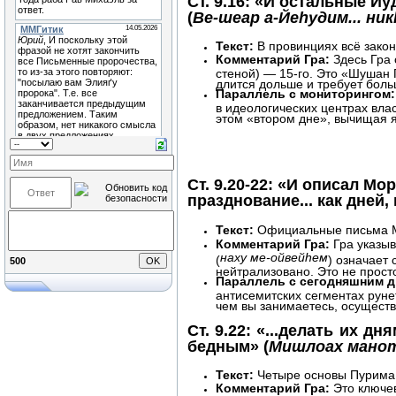
Ст. 9.16: «И остальные Иу
(
Ве-шеар а-Йеhудим... ник
Текст:
В провинциях всё закон
Комментарий Гра:
Здесь Гра
стеной) — 15-го. Это «Шушан 
длится дольше и требует боль
Параллель с мониторингом
в идеологических центрах вла
этом «втором дне», вычищая 
Ст. 9.20-22: «И описал Мо
празднование... как дней,
Текст:
Официальные письма М
Комментарий Гра:
Гра указыв
наху ме-ойвейhем
(
) означает 
500
нейтрализовано. Это не прост
Параллель с сегодняшним 
антисемитских сегментах руне
чем вы занимаетесь, осущест
Ст. 9.22: «...делать их 
бедным» (
Мишлоах манот
Текст:
Четыре основы Пурима:
Комментарий Гра:
Это ключе