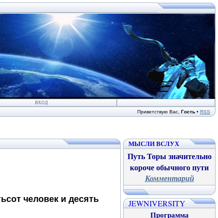
ВХОД
Приветствую Вас
,
Гость
•
RSS
МЫСЛИ ВСЛУХ
Путь Торы значительно
короче обычного пути
Комментарий
тьсот человек и десять
JEWNIVERSITY
Программа