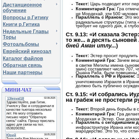
Текст:
Царь подводит итог пе
Дистанционное
Комментарий Гра:
Гра отмеч
обучение
не Мордехай, эти 500 человек 
Параллель с Ираном:
Это мо
Вопросы р.Гитику
радикальные структуры (типа 
Книги р.Гитика
требует не одного дня, а глуб
Недельные Главы
Ст. 9.13: «И сказала Эсте
Торы
то же... а десять сыновей
Фотоальбомы
бней Аман итлу...
)
Еврейский кинозал
Текст:
Эстер просит продлить
Каталог файлов
Комментарий Гра:
Зачем веша
в свитке Мегилы имена сынове
Обратная связь
заин) составляют число 707, ч
Наши партнеры
Ошана Раба, были повешены 1
Параллель с РФ и Ираном:
Э
уничтожению Израиля в Иране
должно быть публично осужде
МИНИ-ЧАТ
Ст. 9.15: «И собрались И
на грабеж не простерли р
Текст:
Второй день борьбы в 
Комментарий Гра:
Гра делает
Мордехая и Эстер. Они доказа
Параллель с сегодняшним 
инфраструктуре Ирана или ког
мародерство. Это то, что отл