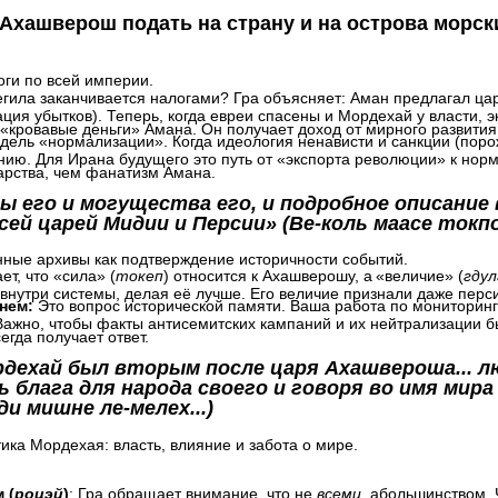
ь Ахашверош подать на страну и на острова морски
оги по всей империи.
гила заканчивается налогами? Гра объясняет: Аман предлагал цар
ция убытков). Теперь, когда евреи спасены и Мордехай у власти, 
 «кровавые деньги» Амана. Он получает доход от мирного развития 
дель «нормализации». Когда идеология ненависти и санкции (поро
нию. Для Ирана будущего это путь от «экспорта революции» к нор
арства, чем фанатизм Амана.
илы его и могущества его, и подробное описание 
ей царей Мидии и Персии» (Ве-коль маасе токпо.
нные архивы как подтверждение историчности событий.
ет, что «сила» (
токеп
) относится к Ахашверошу, а
«величие» (
гдул
 внутри системы, делая её лучше. Его величие признали даже перс
днем:
Это вопрос исторической памяти. Ваша работа по мониторингу
Важно, чтобы факты антисемитских кампаний и их нейтрализации б
сегда получает ответ.
ордехай был вторым после царя Ахашвероша...
ь блага для народа своего и говоря во имя мир
ди мишне ле-мелех...)
ика Мордехая: власть, влияние и забота о мире.
 (
роцэй
)
: Гра обращает внимание, что не
всеми
, а
большинством. 