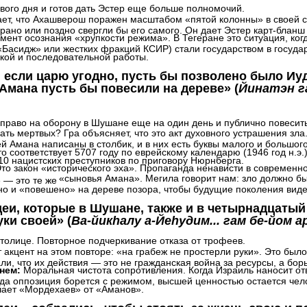
рвого дня и готов дать Эстер еще больше полномочий.
ает, что Ахашверош поражен масштабом «пятой колонны» в своей ст
рано или поздно свергли бы его самого. Он дает Эстер карт-бланш
мент осознания «хрупкости режима». В Тегеране это ситуация, ког
«Басидж» или жестких фракций КСИР) стали государством в госуда
окой и последовательной работы.
р: если царю угодно, пусть бы позволено было Иуд
 Амана пусть бы повесили на дереве» (
Йинатэн га
 право на оборону в Шушане еще на один день и публично повесит
ть мертвых? Гра объясняет, что это акт духовного устрашения зла.
й Амана написаны в столбик, и в них есть буквы малого и большог
то соответствует 5707 году по еврейскому календарю (1946 год н.э.)
0 нацистских преступников по приговору Нюрнберга.
то закон «исторического эха». Пропаганда ненависти в современн
«сыновья Амана». Мегила говорит нам: зло должно бы
 — это те же
но и «повешено» на дереве позора, чтобы будущие поколения вид
удеи, которые в Шушане, также и в четырнадцатый 
уки своей» (
Ва-йикhалу а-Йеhудим... гам бе-йом ар
столице. Повторное подчеркивание отказа от трофеев.
 акцент на этом повторе: «на грабеж не простерли руки». Это был
ли, что их действия — это не гражданская война за ресурсы, а бор
днем:
Моральная чистота сопротивления. Когда Израиль наносит о
да оппозиция борется с режимом, высшей ценностью остается чело
ичает «Мордехаев» от «Аманов».