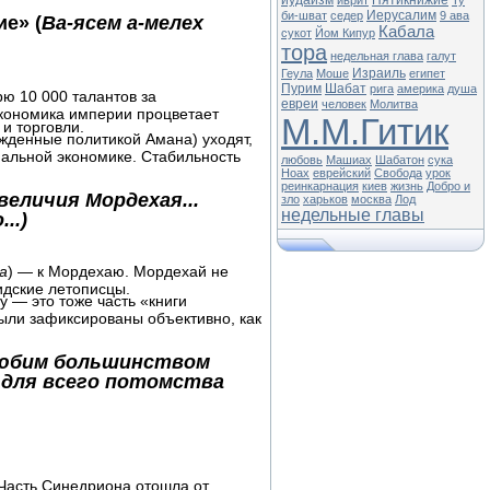
иудаизм
Пятикнижие
иврит
Ту
Иерусалим
би-шват
седер
9 ава
е» (
Ва-ясем а-мелех
Кабала
сукот
Йом Кипур
тора
недельная глава
галут
Израиль
Геула
Моше
египет
Пурим
Шабат
рига
америка
душа
ю 10 000 талантов за
евреи
человек
Молитва
экономика империи процветает
М.М.Гитик
и торговли.
жденные политикой Амана) уходят,
мальной экономике. Стабильность
любовь
Машиах
Шабатон
сука
Ноах
еврейский
Свобода
урок
реинкарнация
киев
жизнь
Добро и
величия Мордехая...
зло
харьков
москва
Лод
недельные главы
..)
а
) — к Мордехаю. Мордехай не
идские летописцы.
 — это тоже часть «книги
ыли зафиксированы объективно, как
 любим большинством
а для всего потомства
Часть Синедриона отошла от