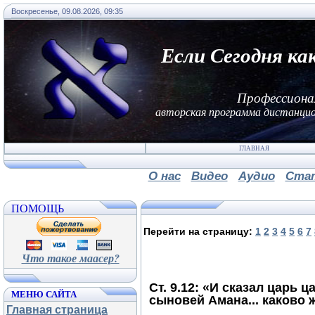
Воскресенье, 09.08.2026, 09:35
Если Сегодня ка
Профессиона
авторская программа дистанцио
ГЛАВНАЯ
О нас
Видео
Аудио
Ста
ПОМОЩЬ
Перейти на страницу:
1
2
3
4
5
6
7
Что такое маасер?
Ст. 9.12: «И сказал царь 
МЕНЮ САЙТА
сыновей Амана... каково 
Главная страница