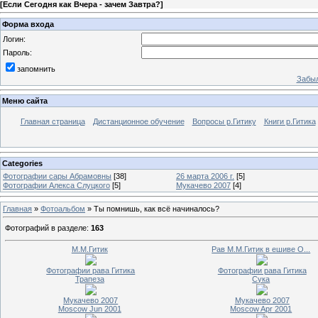
[
Если Сегодня как Вчера - зачем Завтра?
]
Форма входа
Логин:
Пароль:
запомнить
Забыл
Меню сайта
Главная страница
Дистанционное обучение
Вопросы р.Гитику
Книги р.Гитика
Categories
Фотографии сары Абрамовны
[38]
26 марта 2006 г.
[5]
Фотографии Алекса Слуцкого
[5]
Мукачево 2007
[4]
Главная
»
Фотоальбом
» Ты помнишь, как всё начиналось?
Фотографий в разделе
:
163
М.М.Гитик
Рав М.М.Гитик в ешиве О...
Фотографии рава Гитика
Фотографии рава Гитика
Трапеза
Сука
Мукачево 2007
Мукачево 2007
Moscow Jun 2001
Moscow Apr 2001