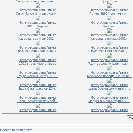
Свадьба нашей ученицы Л...
Двар Тора
Фотографии рава Гитика
Фотографии рава Гитика
Свадьба Александра Хмел...
Пурим 1997 г. для учени...
Фотографии рава Гитика
Фотографии рава Гитика
2001 г., Харьков
Харьков
Фотографии рава Гитика
Фотографии рава Гитика
Ужгород, семинар 2002 г.
Ужгород, семинар 2002 г.
Фотографии рава Гитика
Фотографии рава Гитика
Свадьба нашей ученицы А...
Студентки Бейт Ульпаны,...
Фотографии рава Гитика
Фотографии рава Гитика
2002 г., семинар в Киеве
Рав Исроэль Фишер, прав...
Фотографии рава Гитика
Фотографии рава Гитика
Студенческий центр Эш -...
Массовое посещение наше...
Фотографии рава Гитика
Фотографии рава Гитика
Наша Сука, где уже 12 л...
Шева Брахот для нашего ...
Фотографии рава Гитика
Фотографии рава Гитика
Шева Брахот после моей ...
Иерусалимская группа, с...
Фотографии рава Гитика
Фотографии рава Гитика
Полная версия сайта