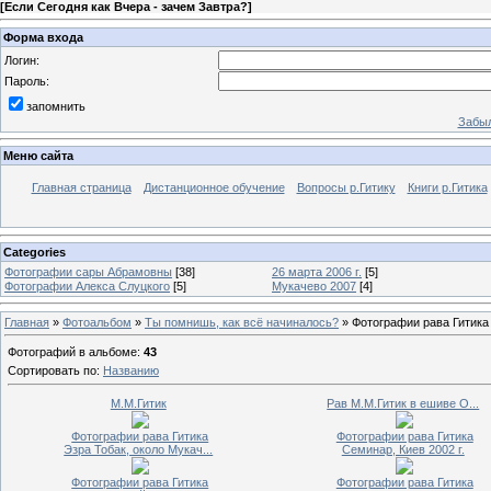
[
Если Сегодня как Вчера - зачем Завтра?
]
Форма входа
Логин:
Пароль:
запомнить
Забыл
Меню сайта
Главная страница
Дистанционное обучение
Вопросы р.Гитику
Книги р.Гитика
Categories
Фотографии сары Абрамовны
[38]
26 марта 2006 г.
[5]
Фотографии Алекса Слуцкого
[5]
Мукачево 2007
[4]
Главная
»
Фотоальбом
»
Ты помнишь, как всё начиналось?
» Фотографии рава Гитика
Фотографий в альбоме
:
43
Сортировать по
:
Названию
М.М.Гитик
Рав М.М.Гитик в ешиве О...
Фотографии рава Гитика
Фотографии рава Гитика
Эзра Тобак, около Мукач...
Семинар, Киев 2002 г.
Фотографии рава Гитика
Фотографии рава Гитика