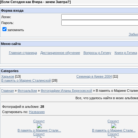
[
Если Сегодня как Вчера - зачем Завтра?
]
Форма входа
Логин:
Пароль:
запомнить
Забыл
Меню сайта
Главная страница
Дистанционное обучение
Вопросы р.Гитику
Книги р.Гитика
Categories
Харьков
[13]
Семинар в Киеве 2004
[11]
В память о Марине Сталинской
[28]
Главная
»
Фотоальбом
»
Фотографии Иланы Березовской
» В память о Марине Стали
Все, что удалось найти в моих альбома
Фотографий в альбоме
:
28
Сортировать по
:
Названию
Сохнут
Сохнут
В память о Марине Стали...
В память о Марине Стали...
Сохнут
Сохнут