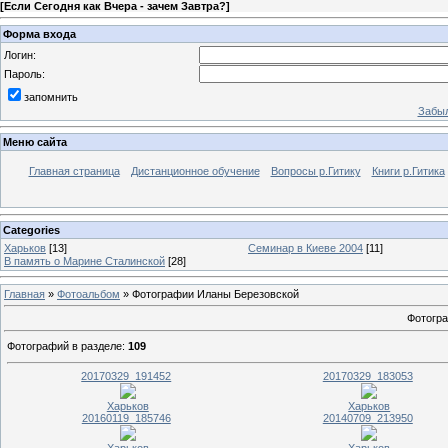
[
Если Сегодня как Вчера - зачем Завтра?
]
Форма входа
Логин:
Пароль:
запомнить
Забыл
Меню сайта
Главная страница
Дистанционное обучение
Вопросы р.Гитику
Книги р.Гитика
Categories
Харьков
[13]
Семинар в Киеве 2004
[11]
В память о Марине Сталинской
[28]
Главная
»
Фотоальбом
» Фотографии Иланы Березовской
Фотогр
Фотографий в разделе
:
109
20170329_191452
20170329_183053
Харьков
Харьков
20160119_185746
20140709_213950
Харьков
Харьков