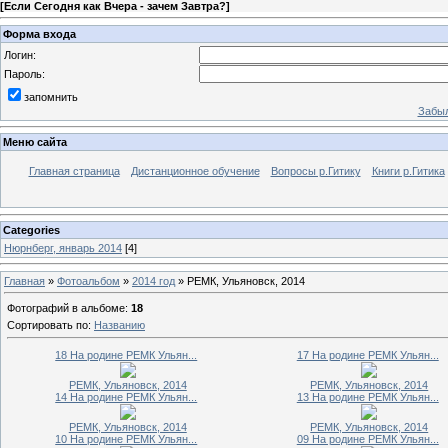
[
Если Сегодня как Вчера - зачем Завтра?
]
Форма входа
Логин:
Пароль:
запомнить
Забыл
Меню сайта
Главная страница
Дистанционное обучение
Вопросы р.Гитику
Книги р.Гитика
Categories
Нюрнберг, январь 2014
[4]
Главная
»
Фотоальбом
»
2014 год
» РЕМК, Ульяновск, 2014
Фотографий в альбоме
:
18
Сортировать по
:
Названию
18 На родине РЕМК Ульян...
17 На родине РЕМК Ульян...
РЕМК, Ульяновск, 2014
РЕМК, Ульяновск, 2014
14 На родине РЕМК Ульян...
13 На родине РЕМК Ульян...
РЕМК, Ульяновск, 2014
РЕМК, Ульяновск, 2014
10 На родине РЕМК Ульян...
09 На родине РЕМК Ульян...