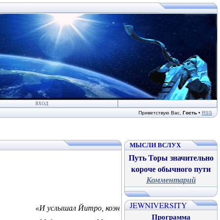
ВХОД
Приветствую Вас
,
Гость
•
RSS
МЫСЛИ ВСЛУХ
Путь Торы значительно
короче обычного пути
Комментарий
JEWNIVERSITY
«И услышал Йитро, коэн
Программа