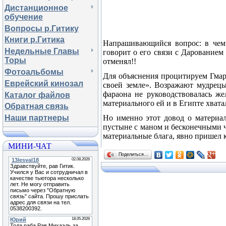
Дистанционное
обучение
Вопросы р.Гитику
Книги р.Гитика
Напрашивающийся вопрос: в чем 
Недельные Главы
говорит о его связи с Дарованием
Торы
отменял!!
Фотоальбомы
Для объяснения процитируем Гмару
Еврейский кинозал
своей земле». Возражают мудрецы
фараона не руководствовалась же
Каталог файлов
материального ей и в Египте хвата
Обратная связь
Но именно этот довод о материал
Наши партнеры
пустыне с маном и бесконечными ч
материальные блага, явно пришел 
МИНИ-ЧАТ
Поделиться…