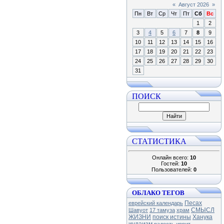
«
Август 2026
»
Пн
Вт
Ср
Чт
Пт
Сб
Вс
1
2
3
4
5
6
7
8
9
10
11
12
13
14
15
16
17
18
19
20
21
22
23
24
25
26
27
28
29
30
31
ПОИСК
СТАТИСТИКА
Онлайн всего:
10
Гостей:
10
Пользователей:
0
ОБЛАКО ТЕГОВ
Песах
еврейский календарь
СМЫСЛ
Шавуот
17 тамуза
храм
ЖИЗНИ
поиск истины
Ханука