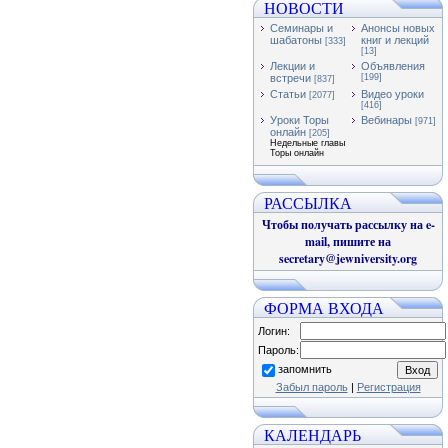
НОВОСТИ
Семинары и
Анонсы новых
шабатоны
книг и лекций
[333]
[13]
Лекции и
Объявления
встречи
[199]
[837]
Статьи
Видео уроки
[2077]
[416]
Уроки Торы
Вебинары
[971]
онлайн
[205]
Недельные главы
Торы онлайн
РАССЫЛКА
Чтобы получать рассылку на e-
mail, пишите на
secretary@jewniversity.org
ФОРМА ВХОДА
Логин:
Пароль:
запомнить
Забыл пароль
|
Регистрация
КАЛЕНДАРЬ