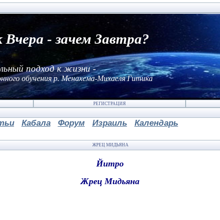
к Вчера - зачем Завтра?
льный подход к жизни -
нного обучения р. Менахема-Михаеля Гитика
РЕГИСТРАЦИЯ
тьи
Кабала
Форум
Израиль
Календарь
ЖРЕЦ МИДЬЯНА
Йитро
Жрец Мидьяна