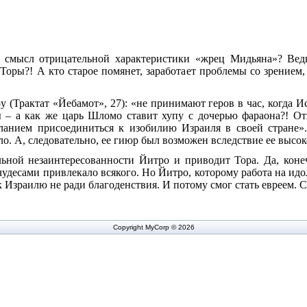
смысл отрицательной характеристики «жрец Мидьяна»? Ведь
 Торы?! А кто старое помянет, заработает проблемы со зрением,
 (Трактат «Йебамот», 27): «не принимают геров в час, когда И
 – а как же царь Шломо ставит хупу с дочерью фараона?! Отв
ланием присоединиться к изобилию Израиля в своей стране»
ло. А, следовательно, ее гиюр был возможен вследствие ее высо
ьной незаинтересованности Йитро и приводит Тора. Да, коне
удесами привлекало всякого. Но Йитро, которому работа на ид
к Израилю не ради благоденствия. И потому смог стать евреем
Copyright MyCorp © 2026