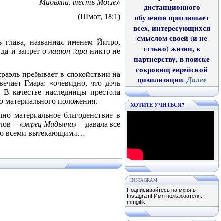
Мидьяна, тесть Моше»
дистанционного
(Шмот, 18:1)
обучения приглашает
всех, интересующихся
смыслом своей (и не
 глава, названная именем Йитро,
только) жизни, к
 да и запрет о
лашон ґ
ара
никто не
партнерству, в поиске
сокровищ еврейской
сраэль пребывает в спокойствии на
цивилизации.
Далее
ечает Гмара: «очевидно, что дочь
. В качестве наследницы престола
ко материального положения.
ХОТИТЕ УЧИТЬСЯ?
чно материальное благоденствие в
олов –
«жрец Мидьяна»
–
давала все
. Со всеми вытекающими…
INSTAGRAM
Подписывайтесь на меня в
Instagram! Имя пользователя:
mmgitik