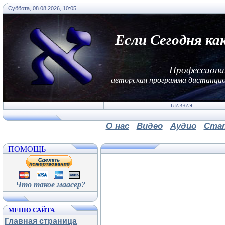
Суббота, 08.08.2026, 10:05
Если Сегодня ка
Профессиона
авторская программа дистанцио
ГЛАВНАЯ
О нас
Видео
Аудио
Ста
ПОМОЩЬ
Что такое маасер?
МЕНЮ САЙТА
Главная страница